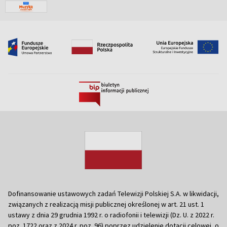
Dofinansowanie ustawowych zadań Telewizji Polskiej S.A. w likwidacji,
związanych z realizacją misji publicznej określonej w art. 21 ust. 1
ustawy z dnia 29 grudnia 1992 r. o radiofonii i telewizji (Dz. U. z 2022 r.
poz. 1722 oraz z 2024 r. poz. 96) poprzez udzielenie dotacji celowej, o