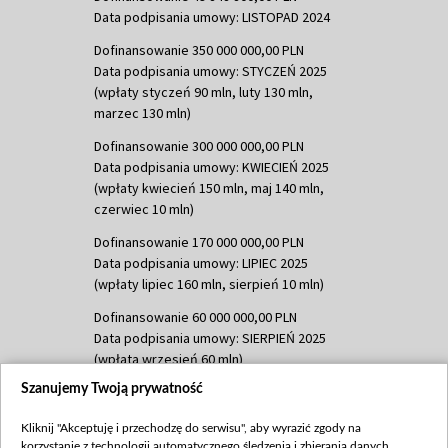
Data podpisania umowy: LISTOPAD 2024
Dofinansowanie 350 000 000,00 PLN
Data podpisania umowy: STYCZEŃ 2025
(wpłaty styczeń 90 mln, luty 130 mln,
marzec 130 mln)
Dofinansowanie 300 000 000,00 PLN
Data podpisania umowy: KWIECIEŃ 2025
(wpłaty kwiecień 150 mln, maj 140 mln,
czerwiec 10 mln)
Dofinansowanie 170 000 000,00 PLN
Data podpisania umowy: LIPIEC 2025
(wpłaty lipiec 160 mln, sierpień 10 mln)
Dofinansowanie 60 000 000,00 PLN
Data podpisania umowy: SIERPIEŃ 2025
(wpłata wrzesień 60 mln)
Szanujemy Twoją prywatność
Dofinansowanie 635 783 051,21 PLN
Data podpisania umowy: WRZESIEŃ 2025
Kliknij "Akceptuję i przechodzę do serwisu", aby wyrazić zgody na
(wpłata wrzesień 100 mln, październik 350
korzystanie z technologii automatycznego śledzenia i zbierania danych,