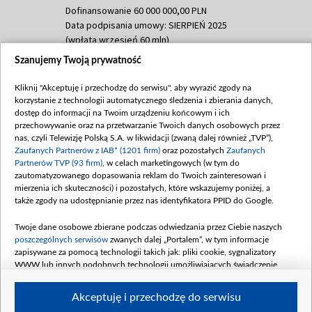
Dofinansowanie 60 000 000,00 PLN
Data podpisania umowy: SIERPIEŃ 2025
(wpłata wrzesień 60 mln)
Szanujemy Twoją prywatność
Dofinansowanie 635 783 051,21 PLN
Data podpisania umowy: WRZESIEŃ 2025
Kliknij "Akceptuję i przechodzę do serwisu", aby wyrazić zgody na
(wpłata wrzesień 100 mln, październik 350
korzystanie z technologii automatycznego śledzenia i zbierania danych,
mln, listopad 265 mln)
dostęp do informacji na Twoim urządzeniu końcowym i ich
przechowywanie oraz na przetwarzanie Twoich danych osobowych przez
Dofinansowanie 48 862 000,00 PLN
nas, czyli Telewizję Polską S.A. w likwidacji (zwaną dalej również „TVP”),
Data podpisania umowy: GRUDZIEŃ 2025
Zaufanych Partnerów z IAB* (1201 firm)
oraz pozostałych
Zaufanych
(wpłata grudzień 60,548 mln)
Partnerów TVP (93 firm)
, w celach marketingowych (w tym do
zautomatyzowanego dopasowania reklam do Twoich zainteresowań i
Dofinansowanie 900 000 000,00 PLN
mierzenia ich skuteczności) i pozostałych, które wskazujemy poniżej, a
Data podpisania umowy: LUTY 2026 (wpłata
także zgody na udostępnianie przez nas identyfikatora PPID do Google.
26 lutego 80 mln, 4 marca 370 mln,
8
kwiecień 180 mln, 7 maja 180 mln, 8
Twoje dane osobowe zbierane podczas odwiedzania przez Ciebie naszych
czerwca 90 mln)
poszczególnych serwisów
zwanych dalej „Portalem”, w tym informacje
zapisywane za pomocą technologii takich jak: pliki cookie, sygnalizatory
Dofinansowanie 250 000 000,00 PLN
WWW lub innych podobnych technologii umożliwiających świadczenie
Data podpisania umowy LIPIEC 2026 (wpłata
dopasowanych i bezpiecznych usług, personalizację treści oraz reklam,
udostępnianie funkcji mediów społecznościowych oraz analizowanie ruchu
4 sierpnia 250 mln
Akceptuję i przechodzę do serwisu
w Internecie.