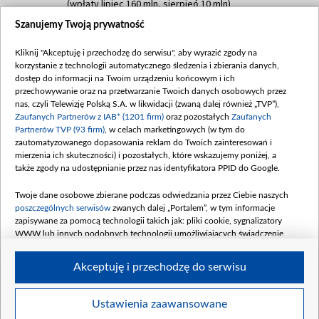
(wpłaty lipiec 160 mln, sierpień 10 mln)
Szanujemy Twoją prywatność
Dofinansowanie 60 000 000,00 PLN
Data podpisania umowy: SIERPIEŃ 2025
Kliknij "Akceptuję i przechodzę do serwisu", aby wyrazić zgody na
(wpłata wrzesień 60 mln)
korzystanie z technologii automatycznego śledzenia i zbierania danych,
Dofinansowanie 635 783 051,21 PLN
dostęp do informacji na Twoim urządzeniu końcowym i ich
przechowywanie oraz na przetwarzanie Twoich danych osobowych przez
Data podpisania umowy: WRZESIEŃ 2025
nas, czyli Telewizję Polską S.A. w likwidacji (zwaną dalej również „TVP”),
(wpłata wrzesień 100 mln, październik 350
Zaufanych Partnerów z IAB* (1201 firm)
oraz pozostałych
Zaufanych
mln, listopad 265 mln)
Partnerów TVP (93 firm)
, w celach marketingowych (w tym do
zautomatyzowanego dopasowania reklam do Twoich zainteresowań i
Dofinansowanie 48 862 000,00 PLN
mierzenia ich skuteczności) i pozostałych, które wskazujemy poniżej, a
Data podpisania umowy: GRUDZIEŃ 2025
także zgody na udostępnianie przez nas identyfikatora PPID do Google.
(wpłata grudzień 60,548 mln)
Twoje dane osobowe zbierane podczas odwiedzania przez Ciebie naszych
Dofinansowanie 900 000 000,00 PLN
poszczególnych serwisów
zwanych dalej „Portalem”, w tym informacje
Data podpisania umowy: LUTY 2026 (wpłata
zapisywane za pomocą technologii takich jak: pliki cookie, sygnalizatory
26 lutego 80 mln, 4 marca 370 mln,
8
WWW lub innych podobnych technologii umożliwiających świadczenie
kwiecień 180 mln, 7 maja 180 mln, 8
dopasowanych i bezpiecznych usług, personalizację treści oraz reklam,
udostępnianie funkcji mediów społecznościowych oraz analizowanie ruchu
czerwca 90 mln)
Akceptuję i przechodzę do serwisu
w Internecie.
Twoje dane osobowe zbierane podczas odwiedzania przez Ciebie
Ustawienia zaawansowane
poszczególnych serwisów
na Portalu, takie jak adresy IP, identyfikatory