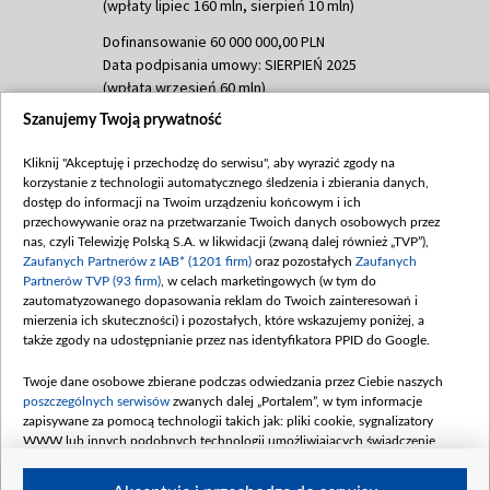
(wpłaty lipiec 160 mln, sierpień 10 mln)
Dofinansowanie 60 000 000,00 PLN
Data podpisania umowy: SIERPIEŃ 2025
(wpłata wrzesień 60 mln)
Szanujemy Twoją prywatność
Dofinansowanie 635 783 051,21 PLN
Data podpisania umowy: WRZESIEŃ 2025
Kliknij "Akceptuję i przechodzę do serwisu", aby wyrazić zgody na
(wpłata wrzesień 100 mln, październik 350
korzystanie z technologii automatycznego śledzenia i zbierania danych,
mln, listopad 265 mln)
dostęp do informacji na Twoim urządzeniu końcowym i ich
przechowywanie oraz na przetwarzanie Twoich danych osobowych przez
Dofinansowanie 48 862 000,00 PLN
nas, czyli Telewizję Polską S.A. w likwidacji (zwaną dalej również „TVP”),
Data podpisania umowy: GRUDZIEŃ 2025
Zaufanych Partnerów z IAB* (1201 firm)
oraz pozostałych
Zaufanych
(wpłata grudzień 60,548 mln)
Partnerów TVP (93 firm)
, w celach marketingowych (w tym do
zautomatyzowanego dopasowania reklam do Twoich zainteresowań i
Dofinansowanie 900 000 000,00 PLN
mierzenia ich skuteczności) i pozostałych, które wskazujemy poniżej, a
Data podpisania umowy: LUTY 2026 (wpłata
także zgody na udostępnianie przez nas identyfikatora PPID do Google.
26 lutego 80 mln, 4 marca 370 mln,
8
kwiecień 180 mln, 7 maja 180 mln, 8
Twoje dane osobowe zbierane podczas odwiedzania przez Ciebie naszych
czerwca 90 mln)
poszczególnych serwisów
zwanych dalej „Portalem”, w tym informacje
zapisywane za pomocą technologii takich jak: pliki cookie, sygnalizatory
Dofinansowanie 250 000 000,00 PLN
WWW lub innych podobnych technologii umożliwiających świadczenie
Data podpisania umowy LIPIEC 2026 (wpłata
dopasowanych i bezpiecznych usług, personalizację treści oraz reklam,
udostępnianie funkcji mediów społecznościowych oraz analizowanie ruchu
4 sierpnia 250 mln