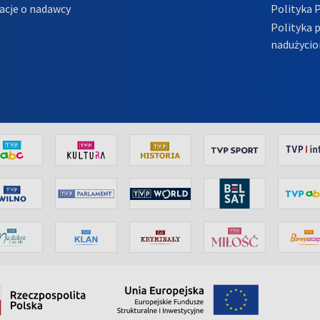
acje o nadawcy
Polityka 
Polityka 
nadużycio