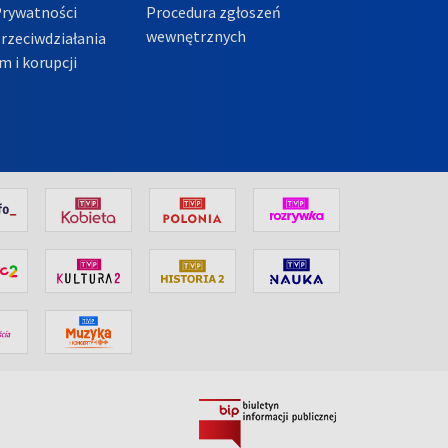
Prywatności
Procedura zgłoszeń
wewnętrznych
przeciwdziałania
m i korupcji