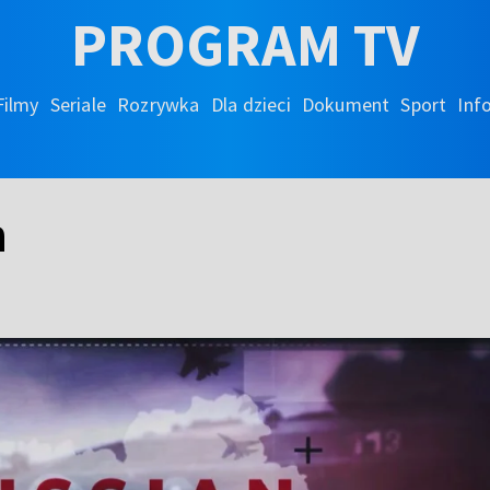
PROGRAM TV
Filmy
Seriale
Rozrywka
Dla dzieci
Dokument
Sport
Inf
h