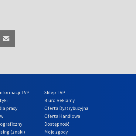
nformacji TVP
Sklep TVP
tyki
Biuro Reklamy
la prasy
Oferta Dystrybucyjna
ów
Oferta Handlowa
tograficzny
Dostępność
sing (znaki)
Moje zgody