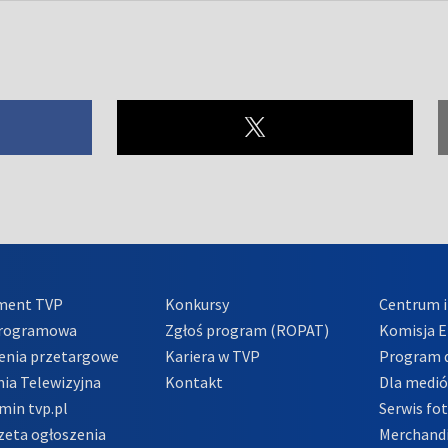
ment TVP
Konkursy
Centrum i
Programowa
Zgłoś program (ROPAT)
Komisja E
enia przetargowe
Kariera w TVP
Program d
ia Telewizyjna
Kontakt
Dla medi
min tvp.pl
Serwis fo
zeta ogłoszenia
Merchandi