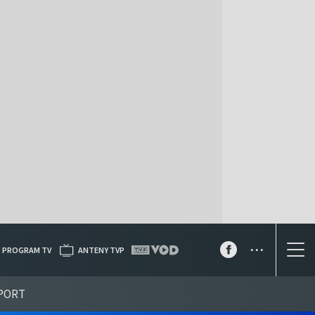
...
PROGRAM TV
ANTENY TVP
PORT