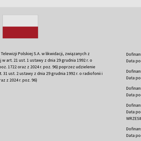
ewizji Polskiej S.A. w likwidacji, związanych z
Dofinan
j w art. 21 ust. 1 ustawy z dnia 29 grudnia 1992 r. o
Data po
r. poz. 1722 oraz z 2024 r. poz. 96) poprzez udzielenie
Dofinan
 31 ust. 2 ustawy z dnia 29 grudnia 1992 r. o radiofonii i
Data po
raz z 2024 r. poz. 96)
Dofinan
Data po
Dofinan
Data po
WRZESIE
Dofinan
Data po