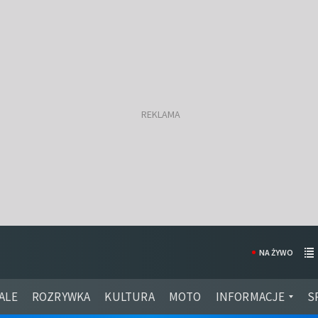
NA ŻYWO
ALE
ROZRYWKA
KULTURA
MOTO
INFORMACJE
S