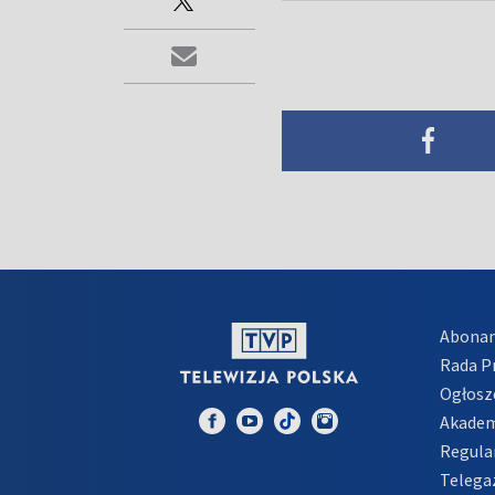
Abona
Rada 
Ogłosz
Akadem
Regula
Telega