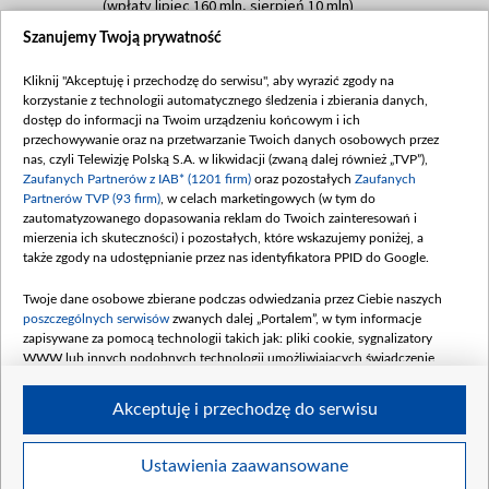
(wpłaty lipiec 160 mln, sierpień 10 mln)
Szanujemy Twoją prywatność
Dofinansowanie 60 000 000,00 PLN
Data podpisania umowy: SIERPIEŃ 2025
Kliknij "Akceptuję i przechodzę do serwisu", aby wyrazić zgody na
(wpłata wrzesień 60 mln)
korzystanie z technologii automatycznego śledzenia i zbierania danych,
Dofinansowanie 635 783 051,21 PLN
dostęp do informacji na Twoim urządzeniu końcowym i ich
przechowywanie oraz na przetwarzanie Twoich danych osobowych przez
Data podpisania umowy: WRZESIEŃ 2025
nas, czyli Telewizję Polską S.A. w likwidacji (zwaną dalej również „TVP”),
(wpłata wrzesień 100 mln, październik 350
Zaufanych Partnerów z IAB* (1201 firm)
oraz pozostałych
Zaufanych
mln, listopad 265 mln)
Partnerów TVP (93 firm)
, w celach marketingowych (w tym do
zautomatyzowanego dopasowania reklam do Twoich zainteresowań i
Dofinansowanie 48 862 000,00 PLN
mierzenia ich skuteczności) i pozostałych, które wskazujemy poniżej, a
Data podpisania umowy: GRUDZIEŃ 2025
także zgody na udostępnianie przez nas identyfikatora PPID do Google.
(wpłata grudzień 60,548 mln)
Twoje dane osobowe zbierane podczas odwiedzania przez Ciebie naszych
Dofinansowanie 900 000 000,00 PLN
poszczególnych serwisów
zwanych dalej „Portalem”, w tym informacje
Data podpisania umowy: LUTY 2026 (wpłata
zapisywane za pomocą technologii takich jak: pliki cookie, sygnalizatory
26 lutego 80 mln, 4 marca 370 mln,
8
WWW lub innych podobnych technologii umożliwiających świadczenie
kwiecień 180 mln, 7 maja 180 mln, 8
dopasowanych i bezpiecznych usług, personalizację treści oraz reklam,
udostępnianie funkcji mediów społecznościowych oraz analizowanie ruchu
czerwca 90 mln)
Akceptuję i przechodzę do serwisu
w Internecie.
Twoje dane osobowe zbierane podczas odwiedzania przez Ciebie
Ustawienia zaawansowane
poszczególnych serwisów
na Portalu, takie jak adresy IP, identyfikatory