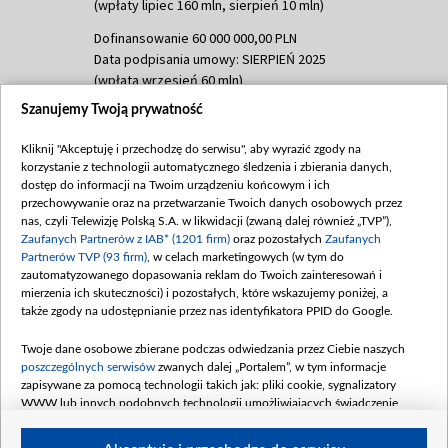
(wpłaty lipiec 160 mln, sierpień 10 mln)
Dofinansowanie 60 000 000,00 PLN
Data podpisania umowy: SIERPIEŃ 2025
(wpłata wrzesień 60 mln)
Szanujemy Twoją prywatność
Dofinansowanie 635 783 051,21 PLN
Data podpisania umowy: WRZESIEŃ 2025
Kliknij "Akceptuję i przechodzę do serwisu", aby wyrazić zgody na
(wpłata wrzesień 100 mln, październik 350
korzystanie z technologii automatycznego śledzenia i zbierania danych,
mln, listopad 265 mln)
dostęp do informacji na Twoim urządzeniu końcowym i ich
przechowywanie oraz na przetwarzanie Twoich danych osobowych przez
Dofinansowanie 48 862 000,00 PLN
nas, czyli Telewizję Polską S.A. w likwidacji (zwaną dalej również „TVP”),
Data podpisania umowy: GRUDZIEŃ 2025
Zaufanych Partnerów z IAB* (1201 firm)
oraz pozostałych
Zaufanych
(wpłata grudzień 60,548 mln)
Partnerów TVP (93 firm)
, w celach marketingowych (w tym do
zautomatyzowanego dopasowania reklam do Twoich zainteresowań i
Dofinansowanie 900 000 000,00 PLN
mierzenia ich skuteczności) i pozostałych, które wskazujemy poniżej, a
Data podpisania umowy: LUTY 2026 (wpłata
także zgody na udostępnianie przez nas identyfikatora PPID do Google.
26 lutego 80 mln, 4 marca 370 mln,
8
kwiecień 180 mln, 7 maja 180 mln, 8
Twoje dane osobowe zbierane podczas odwiedzania przez Ciebie naszych
czerwca 90 mln)
poszczególnych serwisów
zwanych dalej „Portalem”, w tym informacje
zapisywane za pomocą technologii takich jak: pliki cookie, sygnalizatory
Dofinansowanie 250 000 000,00 PLN
WWW lub innych podobnych technologii umożliwiających świadczenie
Data podpisania umowy LIPIEC 2026 (wpłata
dopasowanych i bezpiecznych usług, personalizację treści oraz reklam,
udostępnianie funkcji mediów społecznościowych oraz analizowanie ruchu
4 sierpnia 250 mln