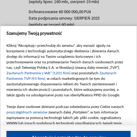
(wpłaty lipiec 160 mln, sierpień 10 mln)
Dofinansowanie 60 000 000,00 PLN
Data podpisania umowy: SIERPIEŃ 2025
(wpłata wrzesień 60 mln)
Szanujemy Twoją prywatność
Dofinansowanie 635 783 051,21 PLN
Data podpisania umowy: WRZESIEŃ 2025
Kliknij "Akceptuję i przechodzę do serwisu", aby wyrazić zgody na
(wpłata wrzesień 100 mln, październik 350
korzystanie z technologii automatycznego śledzenia i zbierania danych,
mln, listopad 265 mln)
dostęp do informacji na Twoim urządzeniu końcowym i ich
przechowywanie oraz na przetwarzanie Twoich danych osobowych przez
Dofinansowanie 48 862 000,00 PLN
nas, czyli Telewizję Polską S.A. w likwidacji (zwaną dalej również „TVP”),
Data podpisania umowy: GRUDZIEŃ 2025
Zaufanych Partnerów z IAB* (1201 firm)
oraz pozostałych
Zaufanych
(wpłata grudzień 60,548 mln)
Partnerów TVP (93 firm)
, w celach marketingowych (w tym do
zautomatyzowanego dopasowania reklam do Twoich zainteresowań i
Dofinansowanie 900 000 000,00 PLN
mierzenia ich skuteczności) i pozostałych, które wskazujemy poniżej, a
Data podpisania umowy: LUTY 2026 (wpłata
także zgody na udostępnianie przez nas identyfikatora PPID do Google.
26 lutego 80 mln, 4 marca 370 mln,
8
kwiecień 180 mln, 7 maja 180 mln, 8
Twoje dane osobowe zbierane podczas odwiedzania przez Ciebie naszych
czerwca 90 mln)
poszczególnych serwisów
zwanych dalej „Portalem”, w tym informacje
zapisywane za pomocą technologii takich jak: pliki cookie, sygnalizatory
Dofinansowanie 250 000 000,00 PLN
WWW lub innych podobnych technologii umożliwiających świadczenie
Data podpisania umowy LIPIEC 2026 (wpłata
dopasowanych i bezpiecznych usług, personalizację treści oraz reklam,
udostępnianie funkcji mediów społecznościowych oraz analizowanie ruchu
4 sierpnia 250 mln