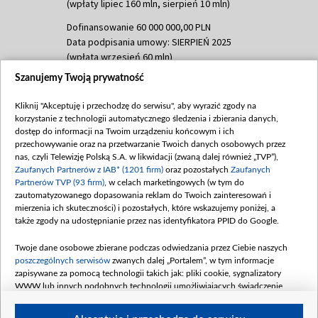
(wpłaty lipiec 160 mln, sierpień 10 mln)
Dofinansowanie 60 000 000,00 PLN
Data podpisania umowy: SIERPIEŃ 2025
(wpłata wrzesień 60 mln)
Szanujemy Twoją prywatność
Dofinansowanie 635 783 051,21 PLN
Data podpisania umowy: WRZESIEŃ 2025
Kliknij "Akceptuję i przechodzę do serwisu", aby wyrazić zgody na
(wpłata wrzesień 100 mln, październik 350
korzystanie z technologii automatycznego śledzenia i zbierania danych,
mln, listopad 265 mln)
dostęp do informacji na Twoim urządzeniu końcowym i ich
przechowywanie oraz na przetwarzanie Twoich danych osobowych przez
Dofinansowanie 48 862 000,00 PLN
nas, czyli Telewizję Polską S.A. w likwidacji (zwaną dalej również „TVP”),
Data podpisania umowy: GRUDZIEŃ 2025
Zaufanych Partnerów z IAB* (1201 firm)
oraz pozostałych
Zaufanych
(wpłata grudzień 60,548 mln)
Partnerów TVP (93 firm)
, w celach marketingowych (w tym do
zautomatyzowanego dopasowania reklam do Twoich zainteresowań i
Dofinansowanie 900 000 000,00 PLN
mierzenia ich skuteczności) i pozostałych, które wskazujemy poniżej, a
Data podpisania umowy: LUTY 2026 (wpłata
także zgody na udostępnianie przez nas identyfikatora PPID do Google.
26 lutego 80 mln, 4 marca 370 mln,
8
kwiecień 180 mln, 7 maja 180 mln, 8
Twoje dane osobowe zbierane podczas odwiedzania przez Ciebie naszych
czerwca 90 mln)
poszczególnych serwisów
zwanych dalej „Portalem”, w tym informacje
zapisywane za pomocą technologii takich jak: pliki cookie, sygnalizatory
Dofinansowanie 250 000 000,00 PLN
WWW lub innych podobnych technologii umożliwiających świadczenie
Data podpisania umowy LIPIEC 2026 (wpłata
dopasowanych i bezpiecznych usług, personalizację treści oraz reklam,
udostępnianie funkcji mediów społecznościowych oraz analizowanie ruchu
4 sierpnia 250 mln