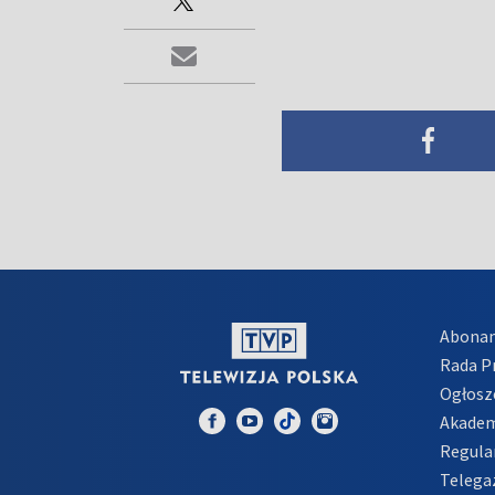
Abona
Rada 
Ogłosz
Akadem
Regula
Telega