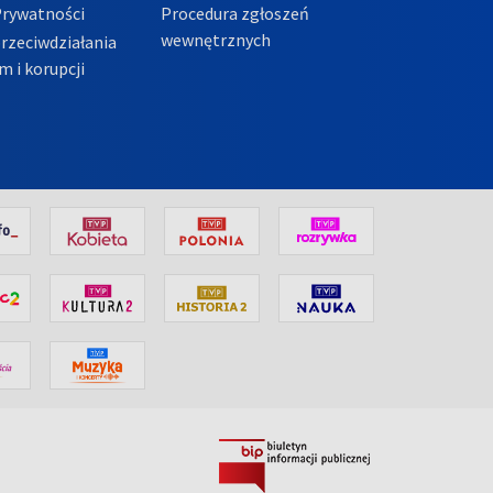
Prywatności
Procedura zgłoszeń
wewnętrznych
przeciwdziałania
m i korupcji