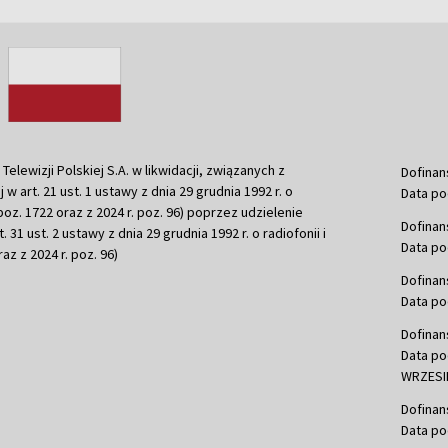
ewizji Polskiej S.A. w likwidacji, związanych z
Dofinan
j w art. 21 ust. 1 ustawy z dnia 29 grudnia 1992 r. o
Data po
r. poz. 1722 oraz z 2024 r. poz. 96) poprzez udzielenie
Dofinan
 31 ust. 2 ustawy z dnia 29 grudnia 1992 r. o radiofonii i
Data po
raz z 2024 r. poz. 96)
Dofinan
Data po
Dofinan
Data po
WRZESIE
Dofinan
Data po