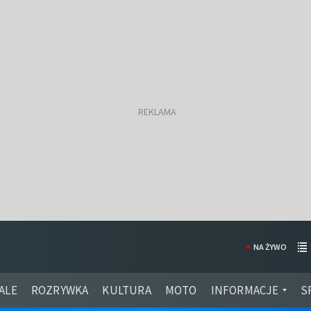
NA ŻYWO
ALE
ROZRYWKA
KULTURA
MOTO
INFORMACJE
S