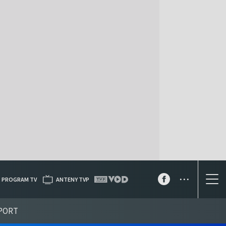
...
PROGRAM TV
ANTENY TVP
PORT