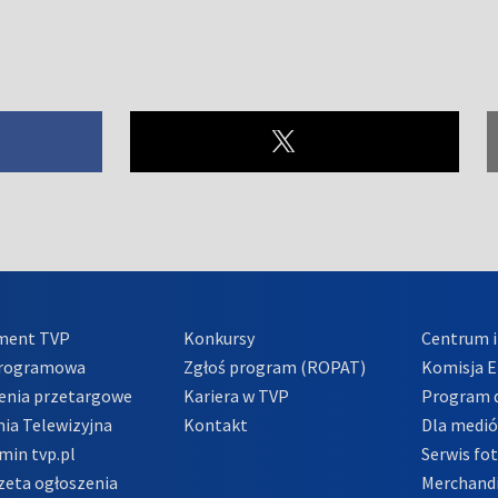
ment TVP
Konkursy
Centrum i
Programowa
Zgłoś program (ROPAT)
Komisja E
enia przetargowe
Kariera w TVP
Program d
ia Telewizyjna
Kontakt
Dla medi
min tvp.pl
Serwis fo
zeta ogłoszenia
Merchandi