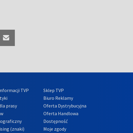
nformacji TVP
Sklep TVP
tyki
Biuro Reklamy
la prasy
Oferta Dystrybucyjna
ów
Oferta Handlowa
tograficzny
Dostępność
sing (znaki)
Moje zgody