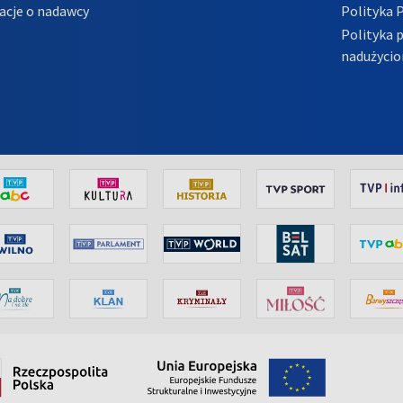
acje o nadawcy
Polityka 
Polityka 
nadużycio