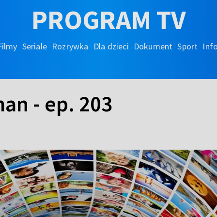
PROGRAM TV
Filmy
Seriale
Rozrywka
Dla dzieci
Dokument
Sport
Inf
an - ep. 203