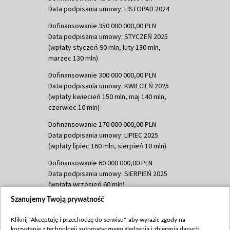
Data podpisania umowy: LISTOPAD 2024
Dofinansowanie 350 000 000,00 PLN
Data podpisania umowy: STYCZEŃ 2025
(wpłaty styczeń 90 mln, luty 130 mln,
marzec 130 mln)
Dofinansowanie 300 000 000,00 PLN
Data podpisania umowy: KWIECIEŃ 2025
(wpłaty kwiecień 150 mln, maj 140 mln,
czerwiec 10 mln)
Dofinansowanie 170 000 000,00 PLN
Data podpisania umowy: LIPIEC 2025
(wpłaty lipiec 160 mln, sierpień 10 mln)
Dofinansowanie 60 000 000,00 PLN
Data podpisania umowy: SIERPIEŃ 2025
(wpłata wrzesień 60 mln)
Szanujemy Twoją prywatność
Dofinansowanie 635 783 051,21 PLN
Data podpisania umowy: WRZESIEŃ 2025
Kliknij "Akceptuję i przechodzę do serwisu", aby wyrazić zgody na
(wpłata wrzesień 100 mln, październik 350
korzystanie z technologii automatycznego śledzenia i zbierania danych,