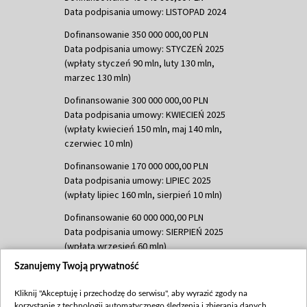
Data podpisania umowy: LISTOPAD 2024
Dofinansowanie 350 000 000,00 PLN
Data podpisania umowy: STYCZEŃ 2025
(wpłaty styczeń 90 mln, luty 130 mln,
marzec 130 mln)
Dofinansowanie 300 000 000,00 PLN
Data podpisania umowy: KWIECIEŃ 2025
(wpłaty kwiecień 150 mln, maj 140 mln,
czerwiec 10 mln)
Dofinansowanie 170 000 000,00 PLN
Data podpisania umowy: LIPIEC 2025
(wpłaty lipiec 160 mln, sierpień 10 mln)
Dofinansowanie 60 000 000,00 PLN
Data podpisania umowy: SIERPIEŃ 2025
(wpłata wrzesień 60 mln)
Szanujemy Twoją prywatność
Dofinansowanie 635 783 051,21 PLN
Data podpisania umowy: WRZESIEŃ 2025
Kliknij "Akceptuję i przechodzę do serwisu", aby wyrazić zgody na
(wpłata wrzesień 100 mln, październik 350
korzystanie z technologii automatycznego śledzenia i zbierania danych,