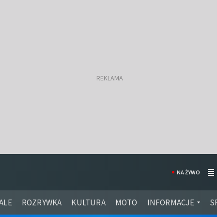
NA ŻYWO
ALE
ROZRYWKA
KULTURA
MOTO
INFORMACJE
S