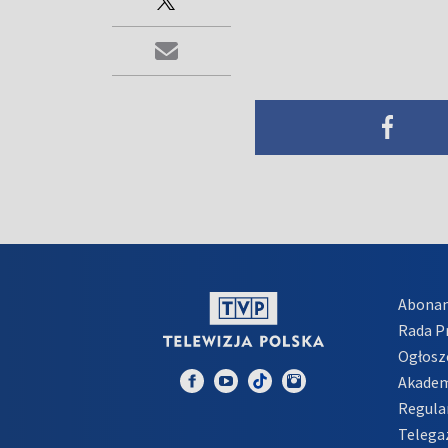
Abona
Rada 
Ogłosz
Akadem
Regula
Telega