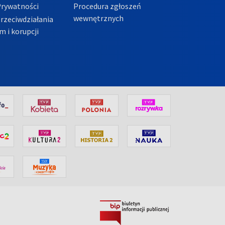
Prywatności
Procedura zgłoszeń
wewnętrznych
przeciwdziałania
m i korupcji