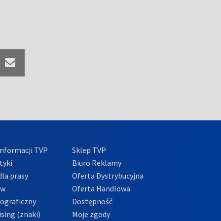
nformacji TVP
Sklep TVP
tyki
Biuro Reklamy
la prasy
Oferta Dystrybucyjna
ów
Oferta Handlowa
tograficzny
Dostępność
sing (znaki)
Moje zgody