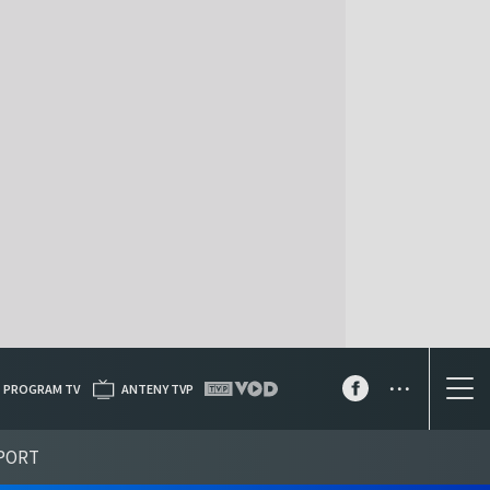
...
PROGRAM TV
ANTENY TVP
PORT