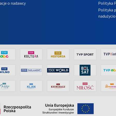
acje o nadawcy
Polityka 
Polityka 
nadużycio