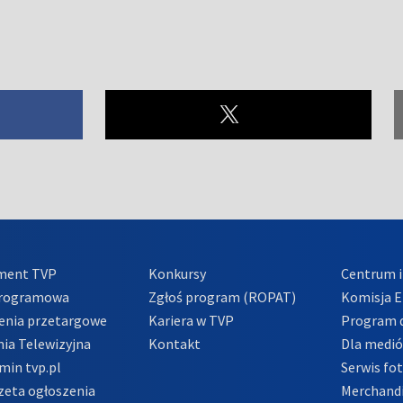
ment TVP
Konkursy
Centrum i
Programowa
Zgłoś program (ROPAT)
Komisja E
enia przetargowe
Kariera w TVP
Program d
ia Telewizyjna
Kontakt
Dla medi
min tvp.pl
Serwis fo
zeta ogłoszenia
Merchandi