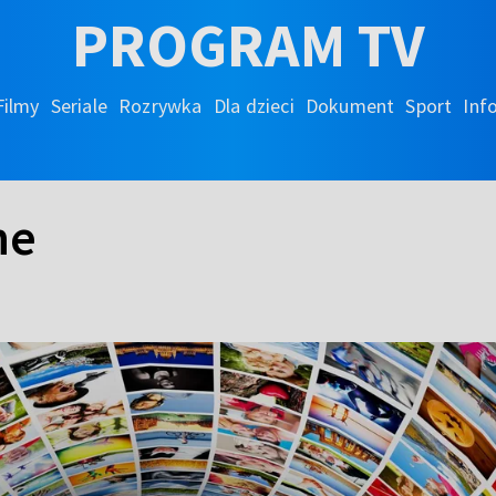
PROGRAM TV
Filmy
Seriale
Rozrywka
Dla dzieci
Dokument
Sport
Inf
ne