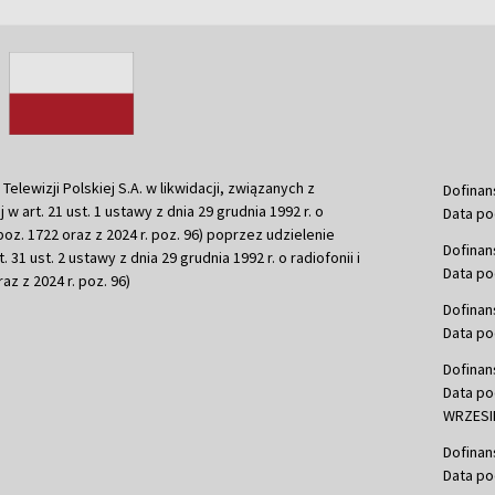
ewizji Polskiej S.A. w likwidacji, związanych z
Dofinan
j w art. 21 ust. 1 ustawy z dnia 29 grudnia 1992 r. o
Data po
r. poz. 1722 oraz z 2024 r. poz. 96) poprzez udzielenie
Dofinan
 31 ust. 2 ustawy z dnia 29 grudnia 1992 r. o radiofonii i
Data po
raz z 2024 r. poz. 96)
Dofinan
Data po
Dofinan
Data po
WRZESIE
Dofinan
Data po