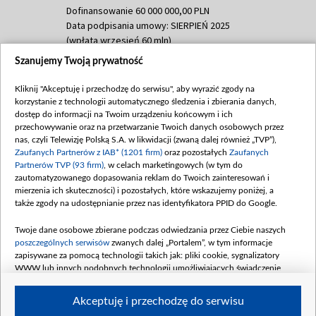
Dofinansowanie 60 000 000,00 PLN
Data podpisania umowy: SIERPIEŃ 2025
(wpłata wrzesień 60 mln)
Szanujemy Twoją prywatność
Dofinansowanie 635 783 051,21 PLN
Data podpisania umowy: WRZESIEŃ 2025
Kliknij "Akceptuję i przechodzę do serwisu", aby wyrazić zgody na
(wpłata wrzesień 100 mln, październik 350
korzystanie z technologii automatycznego śledzenia i zbierania danych,
mln, listopad 265 mln)
dostęp do informacji na Twoim urządzeniu końcowym i ich
przechowywanie oraz na przetwarzanie Twoich danych osobowych przez
Dofinansowanie 48 862 000,00 PLN
nas, czyli Telewizję Polską S.A. w likwidacji (zwaną dalej również „TVP”),
Data podpisania umowy: GRUDZIEŃ 2025
Zaufanych Partnerów z IAB* (1201 firm)
oraz pozostałych
Zaufanych
(wpłata grudzień 60,548 mln)
Partnerów TVP (93 firm)
, w celach marketingowych (w tym do
zautomatyzowanego dopasowania reklam do Twoich zainteresowań i
Dofinansowanie 900 000 000,00 PLN
mierzenia ich skuteczności) i pozostałych, które wskazujemy poniżej, a
Data podpisania umowy: LUTY 2026 (wpłata
także zgody na udostępnianie przez nas identyfikatora PPID do Google.
26 lutego 80 mln, 4 marca 370 mln,
8
kwiecień 180 mln, 7 maja 180 mln, 8
Twoje dane osobowe zbierane podczas odwiedzania przez Ciebie naszych
czerwca 90 mln)
poszczególnych serwisów
zwanych dalej „Portalem”, w tym informacje
zapisywane za pomocą technologii takich jak: pliki cookie, sygnalizatory
Dofinansowanie 250 000 000,00 PLN
WWW lub innych podobnych technologii umożliwiających świadczenie
Data podpisania umowy LIPIEC 2026 (wpłata
dopasowanych i bezpiecznych usług, personalizację treści oraz reklam,
udostępnianie funkcji mediów społecznościowych oraz analizowanie ruchu
4 sierpnia 250 mln
Akceptuję i przechodzę do serwisu
w Internecie.