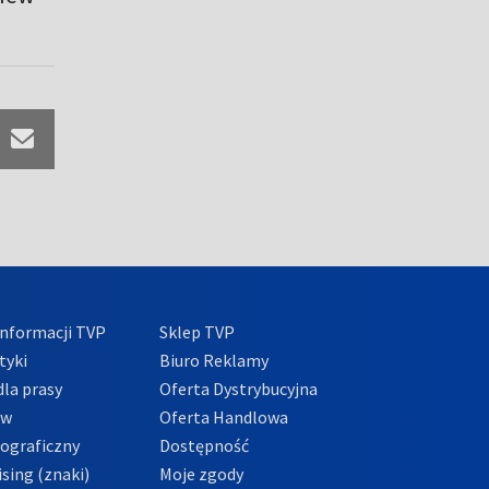
nformacji TVP
Sklep TVP
tyki
Biuro Reklamy
la prasy
Oferta Dystrybucyjna
ów
Oferta Handlowa
tograficzny
Dostępność
sing (znaki)
Moje zgody