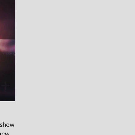
e show
 new