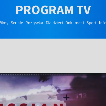
PROGRAM TV
Filmy
Seriale
Rozrywka
Dla dzieci
Dokument
Sport
Inf