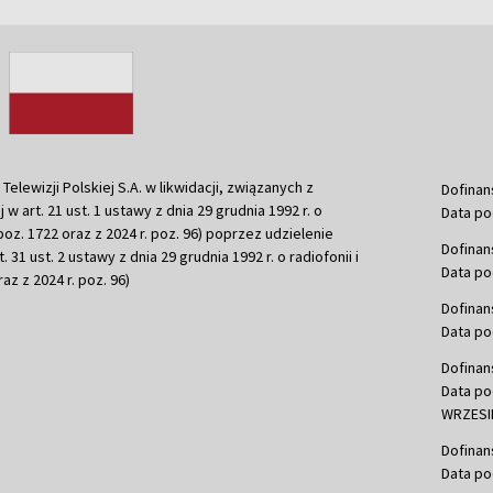
ewizji Polskiej S.A. w likwidacji, związanych z
Dofinan
j w art. 21 ust. 1 ustawy z dnia 29 grudnia 1992 r. o
Data po
r. poz. 1722 oraz z 2024 r. poz. 96) poprzez udzielenie
Dofinan
 31 ust. 2 ustawy z dnia 29 grudnia 1992 r. o radiofonii i
Data po
raz z 2024 r. poz. 96)
Dofinan
Data po
Dofinan
Data po
WRZESIE
Dofinan
Data po