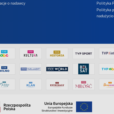
acje o nadawcy
Polityka 
Polityka 
nadużycio