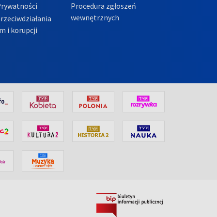
Prywatności
Procedura zgłoszeń
wewnętrznych
przeciwdziałania
m i korupcji