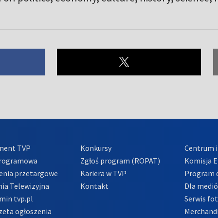
ment TVP
Konkursy
Centrum i
Programowa
Zgłoś program (ROPAT)
Komisja E
enia przetargowe
Kariera w TVP
Program d
ia Telewizyjna
Kontakt
Dla medi
min tvp.pl
Serwis fo
zeta ogłoszenia
Merchandi