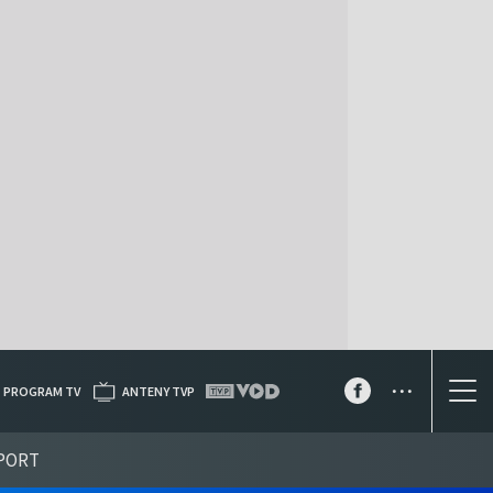
...
PROGRAM TV
ANTENY TVP
PORT