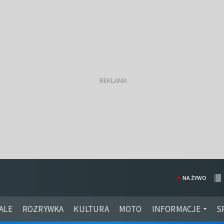
NA ŻYWO
ALE
ROZRYWKA
KULTURA
MOTO
INFORMACJE
S