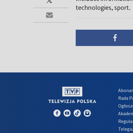
technologies, sport.
Abona
Rada 
Ogłosz
Akadem
Regula
Telega