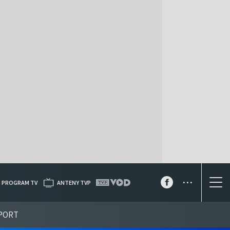
...
PROGRAM TV
ANTENY TVP
PORT