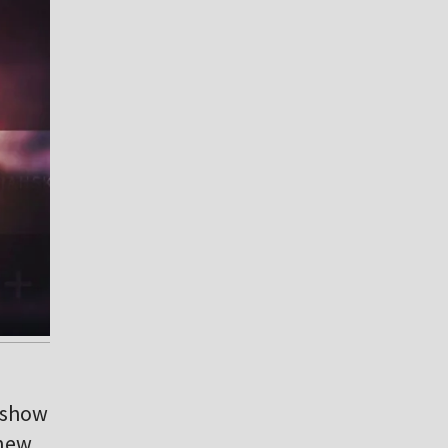
e show
 new