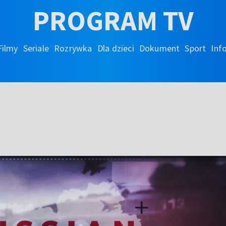
PROGRAM TV
Filmy
Seriale
Rozrywka
Dla dzieci
Dokument
Sport
Inf