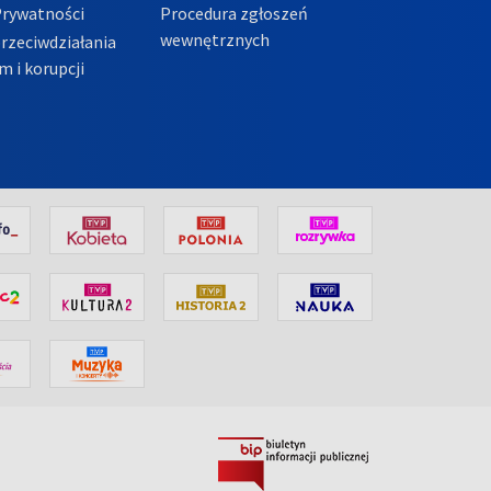
Prywatności
Procedura zgłoszeń
wewnętrznych
przeciwdziałania
m i korupcji