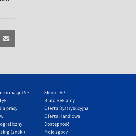
nformacji TVP
Sklep TVP
tyki
Biuro Reklamy
la prasy
Oferta Dystrybucyjna
ów
Oferta Handlowa
tograficzny
Dostępność
sing (znaki)
Moje zgody