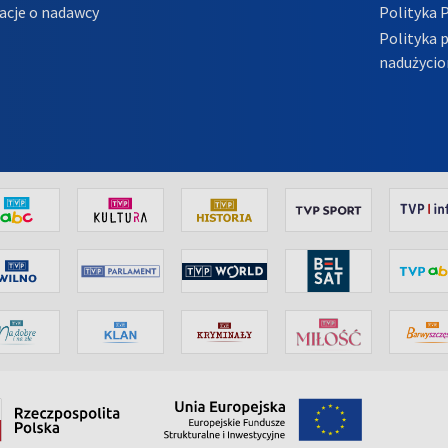
acje o nadawcy
Polityka 
Polityka 
nadużycio