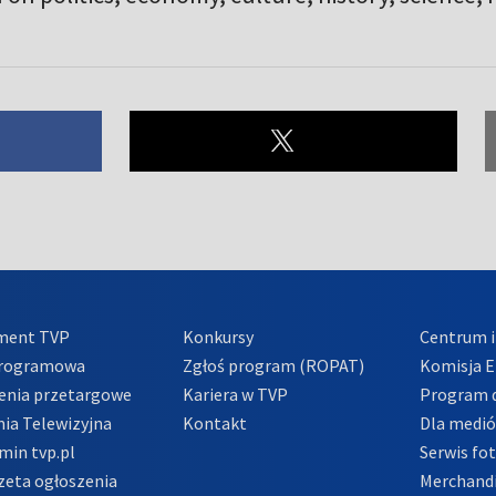
ment TVP
Konkursy
Centrum i
Programowa
Zgłoś program (ROPAT)
Komisja E
enia przetargowe
Kariera w TVP
Program d
ia Telewizyjna
Kontakt
Dla medi
min tvp.pl
Serwis fo
zeta ogłoszenia
Merchandi