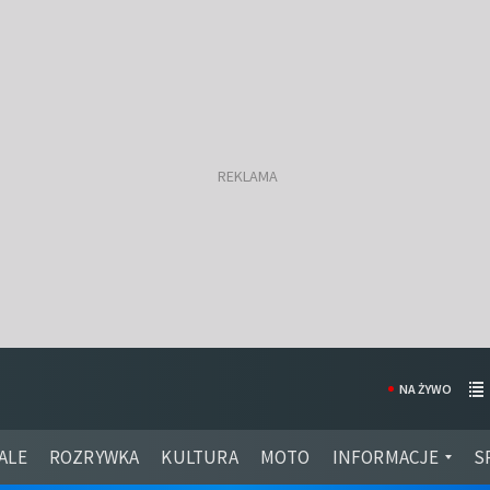
NA ŻYWO
ALE
ROZRYWKA
KULTURA
MOTO
INFORMACJE
S