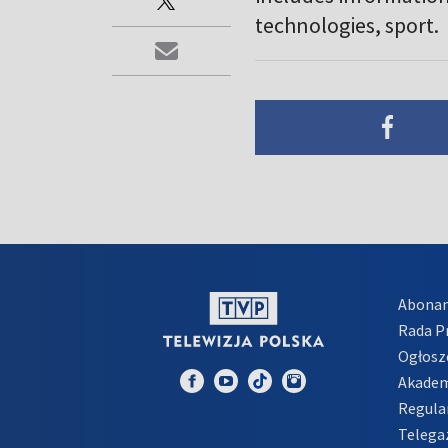
technologies, sport.
Abona
Rada 
Ogłosz
Akadem
Regula
Telega