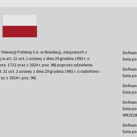
ewizji Polskiej S.A. w likwidacji, związanych z
Dofinan
j w art. 21 ust. 1 ustawy z dnia 29 grudnia 1992 r. o
Data po
r. poz. 1722 oraz z 2024 r. poz. 96) poprzez udzielenie
Dofinan
 31 ust. 2 ustawy z dnia 29 grudnia 1992 r. o radiofonii i
Data po
raz z 2024 r. poz. 96)
Dofinan
Data po
Dofinan
Data po
WRZESIE
Dofinan
Data po