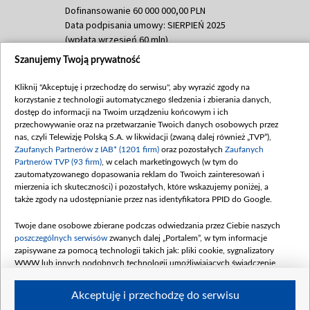
Dofinansowanie 60 000 000,00 PLN
Data podpisania umowy: SIERPIEŃ 2025
(wpłata wrzesień 60 mln)
Szanujemy Twoją prywatność
Dofinansowanie 635 783 051,21 PLN
Data podpisania umowy: WRZESIEŃ 2025
Kliknij "Akceptuję i przechodzę do serwisu", aby wyrazić zgody na
(wpłata wrzesień 100 mln, październik 350
korzystanie z technologii automatycznego śledzenia i zbierania danych,
mln, listopad 265 mln)
dostęp do informacji na Twoim urządzeniu końcowym i ich
przechowywanie oraz na przetwarzanie Twoich danych osobowych przez
Dofinansowanie 48 862 000,00 PLN
nas, czyli Telewizję Polską S.A. w likwidacji (zwaną dalej również „TVP”),
Data podpisania umowy: GRUDZIEŃ 2025
Zaufanych Partnerów z IAB* (1201 firm)
oraz pozostałych
Zaufanych
(wpłata grudzień 60,548 mln)
Partnerów TVP (93 firm)
, w celach marketingowych (w tym do
zautomatyzowanego dopasowania reklam do Twoich zainteresowań i
Dofinansowanie 900 000 000,00 PLN
mierzenia ich skuteczności) i pozostałych, które wskazujemy poniżej, a
Data podpisania umowy: LUTY 2026 (wpłata
także zgody na udostępnianie przez nas identyfikatora PPID do Google.
26 lutego 80 mln, 4 marca 370 mln,
8
kwiecień 180 mln, 7 maja 180 mln, 8
Twoje dane osobowe zbierane podczas odwiedzania przez Ciebie naszych
czerwca 90 mln)
poszczególnych serwisów
zwanych dalej „Portalem”, w tym informacje
zapisywane za pomocą technologii takich jak: pliki cookie, sygnalizatory
Dofinansowanie 250 000 000,00 PLN
WWW lub innych podobnych technologii umożliwiających świadczenie
Data podpisania umowy LIPIEC 2026 (wpłata
dopasowanych i bezpiecznych usług, personalizację treści oraz reklam,
udostępnianie funkcji mediów społecznościowych oraz analizowanie ruchu
4 sierpnia 250 mln
Akceptuję i przechodzę do serwisu
w Internecie.