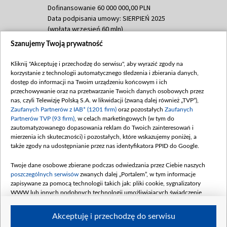
Dofinansowanie 60 000 000,00 PLN
Data podpisania umowy: SIERPIEŃ 2025
(wpłata wrzesień 60 mln)
Szanujemy Twoją prywatność
Dofinansowanie 635 783 051,21 PLN
Data podpisania umowy: WRZESIEŃ 2025
Kliknij "Akceptuję i przechodzę do serwisu", aby wyrazić zgody na
(wpłata wrzesień 100 mln, październik 350
korzystanie z technologii automatycznego śledzenia i zbierania danych,
mln, listopad 265 mln)
dostęp do informacji na Twoim urządzeniu końcowym i ich
przechowywanie oraz na przetwarzanie Twoich danych osobowych przez
Dofinansowanie 48 862 000,00 PLN
nas, czyli Telewizję Polską S.A. w likwidacji (zwaną dalej również „TVP”),
Data podpisania umowy: GRUDZIEŃ 2025
Zaufanych Partnerów z IAB* (1201 firm)
oraz pozostałych
Zaufanych
(wpłata grudzień 60,548 mln)
Partnerów TVP (93 firm)
, w celach marketingowych (w tym do
zautomatyzowanego dopasowania reklam do Twoich zainteresowań i
Dofinansowanie 900 000 000,00 PLN
mierzenia ich skuteczności) i pozostałych, które wskazujemy poniżej, a
Data podpisania umowy: LUTY 2026 (wpłata
także zgody na udostępnianie przez nas identyfikatora PPID do Google.
26 lutego 80 mln, 4 marca 370 mln,
8
kwiecień 180 mln, 7 maja 180 mln, 8
Twoje dane osobowe zbierane podczas odwiedzania przez Ciebie naszych
czerwca 90 mln)
poszczególnych serwisów
zwanych dalej „Portalem”, w tym informacje
zapisywane za pomocą technologii takich jak: pliki cookie, sygnalizatory
Dofinansowanie 250 000 000,00 PLN
WWW lub innych podobnych technologii umożliwiających świadczenie
Data podpisania umowy LIPIEC 2026 (wpłata
dopasowanych i bezpiecznych usług, personalizację treści oraz reklam,
udostępnianie funkcji mediów społecznościowych oraz analizowanie ruchu
4 sierpnia 250 mln
Akceptuję i przechodzę do serwisu
w Internecie.