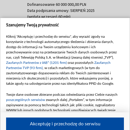
Dofinansowanie 60 000 000,00 PLN
Data podpisania umowy: SIERPIEŃ 2025
(wpłata wrzesień 60 mln)
Szanujemy Twoją prywatność
Dofinansowanie 635 783 051,21 PLN
Data podpisania umowy: WRZESIEŃ 2025
Kliknij "Akceptuję i przechodzę do serwisu", aby wyrazić zgody na
(wpłata wrzesień 100 mln, październik 350
korzystanie z technologii automatycznego śledzenia i zbierania danych,
mln, listopad 265 mln)
dostęp do informacji na Twoim urządzeniu końcowym i ich
przechowywanie oraz na przetwarzanie Twoich danych osobowych przez
Dofinansowanie 48 862 000,00 PLN
nas, czyli Telewizję Polską S.A. w likwidacji (zwaną dalej również „TVP”),
Data podpisania umowy: GRUDZIEŃ 2025
Zaufanych Partnerów z IAB* (1201 firm)
oraz pozostałych
Zaufanych
(wpłata grudzień 60,548 mln)
Partnerów TVP (93 firm)
, w celach marketingowych (w tym do
zautomatyzowanego dopasowania reklam do Twoich zainteresowań i
Dofinansowanie 900 000 000,00 PLN
mierzenia ich skuteczności) i pozostałych, które wskazujemy poniżej, a
Data podpisania umowy: LUTY 2026 (wpłata
także zgody na udostępnianie przez nas identyfikatora PPID do Google.
26 lutego 80 mln, 4 marca 370 mln,
8
kwiecień 180 mln, 7 maja 180 mln, 8
Twoje dane osobowe zbierane podczas odwiedzania przez Ciebie naszych
czerwca 90 mln)
poszczególnych serwisów
zwanych dalej „Portalem”, w tym informacje
zapisywane za pomocą technologii takich jak: pliki cookie, sygnalizatory
Dofinansowanie 250 000 000,00 PLN
WWW lub innych podobnych technologii umożliwiających świadczenie
Data podpisania umowy LIPIEC 2026 (wpłata
dopasowanych i bezpiecznych usług, personalizację treści oraz reklam,
udostępnianie funkcji mediów społecznościowych oraz analizowanie ruchu
4 sierpnia 250 mln
Akceptuję i przechodzę do serwisu
w Internecie.