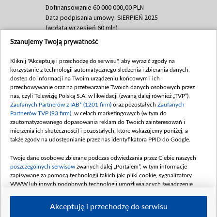
Dofinansowanie 60 000 000,00 PLN
Data podpisania umowy: SIERPIEŃ 2025
(wpłata wrzesień 60 mln)
Szanujemy Twoją prywatność
Dofinansowanie 635 783 051,21 PLN
Data podpisania umowy: WRZESIEŃ 2025
Kliknij "Akceptuję i przechodzę do serwisu", aby wyrazić zgody na
(wpłata wrzesień 100 mln, październik 350
korzystanie z technologii automatycznego śledzenia i zbierania danych,
mln, listopad 265 mln)
dostęp do informacji na Twoim urządzeniu końcowym i ich
przechowywanie oraz na przetwarzanie Twoich danych osobowych przez
Dofinansowanie 48 862 000,00 PLN
nas, czyli Telewizję Polską S.A. w likwidacji (zwaną dalej również „TVP”),
Data podpisania umowy: GRUDZIEŃ 2025
Zaufanych Partnerów z IAB* (1201 firm)
oraz pozostałych
Zaufanych
(wpłata grudzień 60,548 mln)
Partnerów TVP (93 firm)
, w celach marketingowych (w tym do
zautomatyzowanego dopasowania reklam do Twoich zainteresowań i
Dofinansowanie 900 000 000,00 PLN
mierzenia ich skuteczności) i pozostałych, które wskazujemy poniżej, a
Data podpisania umowy: LUTY 2026 (wpłata
także zgody na udostępnianie przez nas identyfikatora PPID do Google.
26 lutego 80 mln, 4 marca 370 mln,
8
kwiecień 180 mln, 7 maja 180 mln, 8
Twoje dane osobowe zbierane podczas odwiedzania przez Ciebie naszych
czerwca 90 mln)
poszczególnych serwisów
zwanych dalej „Portalem”, w tym informacje
zapisywane za pomocą technologii takich jak: pliki cookie, sygnalizatory
Dofinansowanie 250 000 000,00 PLN
WWW lub innych podobnych technologii umożliwiających świadczenie
Data podpisania umowy LIPIEC 2026 (wpłata
dopasowanych i bezpiecznych usług, personalizację treści oraz reklam,
udostępnianie funkcji mediów społecznościowych oraz analizowanie ruchu
4 sierpnia 250 mln
Akceptuję i przechodzę do serwisu
w Internecie.