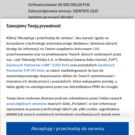
Dofinansowanie 60 000 000,00 PLN
Data podpisania umowy: SIERPIEŃ 2025
(wpłata wrzesień 60 mln)
Szanujemy Twoją prywatność
Dofinansowanie 635 783 051,21 PLN
Data podpisania umowy: WRZESIEŃ 2025
Kliknij "Akceptuję i przechodzę do serwisu", aby wyrazić zgody na
(wpłata wrzesień 100 mln, październik 350
korzystanie z technologii automatycznego śledzenia i zbierania danych,
mln, listopad 265 mln)
dostęp do informacji na Twoim urządzeniu końcowym i ich
przechowywanie oraz na przetwarzanie Twoich danych osobowych przez
Dofinansowanie 48 862 000,00 PLN
nas, czyli Telewizję Polską S.A. w likwidacji (zwaną dalej również „TVP”),
Data podpisania umowy: GRUDZIEŃ 2025
Zaufanych Partnerów z IAB* (1201 firm)
oraz pozostałych
Zaufanych
(wpłata grudzień 60,548 mln)
Partnerów TVP (93 firm)
, w celach marketingowych (w tym do
zautomatyzowanego dopasowania reklam do Twoich zainteresowań i
Dofinansowanie 900 000 000,00 PLN
mierzenia ich skuteczności) i pozostałych, które wskazujemy poniżej, a
Data podpisania umowy: LUTY 2026 (wpłata
także zgody na udostępnianie przez nas identyfikatora PPID do Google.
26 lutego 80 mln, 4 marca 370 mln,
8
kwiecień 180 mln, 7 maja 180 mln, 8
Twoje dane osobowe zbierane podczas odwiedzania przez Ciebie naszych
czerwca 90 mln)
poszczególnych serwisów
zwanych dalej „Portalem”, w tym informacje
zapisywane za pomocą technologii takich jak: pliki cookie, sygnalizatory
Dofinansowanie 250 000 000,00 PLN
WWW lub innych podobnych technologii umożliwiających świadczenie
Data podpisania umowy LIPIEC 2026 (wpłata
dopasowanych i bezpiecznych usług, personalizację treści oraz reklam,
udostępnianie funkcji mediów społecznościowych oraz analizowanie ruchu
4 sierpnia 250 mln
Akceptuję i przechodzę do serwisu
w Internecie.