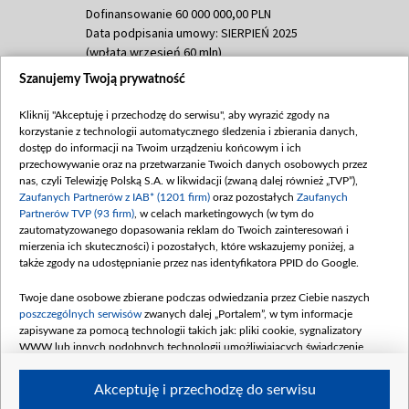
Dofinansowanie 60 000 000,00 PLN
Data podpisania umowy: SIERPIEŃ 2025
(wpłata wrzesień 60 mln)
Szanujemy Twoją prywatność
Dofinansowanie 635 783 051,21 PLN
Data podpisania umowy: WRZESIEŃ 2025
Kliknij "Akceptuję i przechodzę do serwisu", aby wyrazić zgody na
(wpłata wrzesień 100 mln, październik 350
korzystanie z technologii automatycznego śledzenia i zbierania danych,
mln, listopad 265 mln)
dostęp do informacji na Twoim urządzeniu końcowym i ich
przechowywanie oraz na przetwarzanie Twoich danych osobowych przez
Dofinansowanie 48 862 000,00 PLN
nas, czyli Telewizję Polską S.A. w likwidacji (zwaną dalej również „TVP”),
Data podpisania umowy: GRUDZIEŃ 2025
Zaufanych Partnerów z IAB* (1201 firm)
oraz pozostałych
Zaufanych
(wpłata grudzień 60,548 mln)
Partnerów TVP (93 firm)
, w celach marketingowych (w tym do
zautomatyzowanego dopasowania reklam do Twoich zainteresowań i
Dofinansowanie 900 000 000,00 PLN
mierzenia ich skuteczności) i pozostałych, które wskazujemy poniżej, a
Data podpisania umowy: LUTY 2026 (wpłata
także zgody na udostępnianie przez nas identyfikatora PPID do Google.
26 lutego 80 mln, 4 marca 370 mln,
8
kwiecień 180 mln, 7 maja 180 mln, 8
Twoje dane osobowe zbierane podczas odwiedzania przez Ciebie naszych
czerwca 90 mln)
poszczególnych serwisów
zwanych dalej „Portalem”, w tym informacje
zapisywane za pomocą technologii takich jak: pliki cookie, sygnalizatory
Dofinansowanie 250 000 000,00 PLN
WWW lub innych podobnych technologii umożliwiających świadczenie
Data podpisania umowy LIPIEC 2026 (wpłata
dopasowanych i bezpiecznych usług, personalizację treści oraz reklam,
udostępnianie funkcji mediów społecznościowych oraz analizowanie ruchu
4 sierpnia 250 mln
Akceptuję i przechodzę do serwisu
w Internecie.