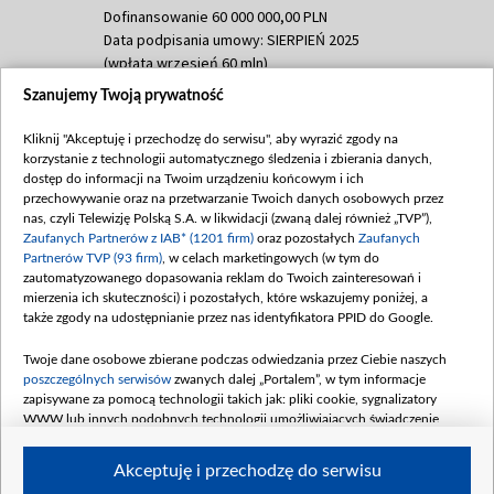
Dofinansowanie 60 000 000,00 PLN
Data podpisania umowy: SIERPIEŃ 2025
(wpłata wrzesień 60 mln)
Szanujemy Twoją prywatność
Dofinansowanie 635 783 051,21 PLN
Data podpisania umowy: WRZESIEŃ 2025
Kliknij "Akceptuję i przechodzę do serwisu", aby wyrazić zgody na
(wpłata wrzesień 100 mln, październik 350
korzystanie z technologii automatycznego śledzenia i zbierania danych,
mln, listopad 265 mln)
dostęp do informacji na Twoim urządzeniu końcowym i ich
przechowywanie oraz na przetwarzanie Twoich danych osobowych przez
Dofinansowanie 48 862 000,00 PLN
nas, czyli Telewizję Polską S.A. w likwidacji (zwaną dalej również „TVP”),
Data podpisania umowy: GRUDZIEŃ 2025
Zaufanych Partnerów z IAB* (1201 firm)
oraz pozostałych
Zaufanych
(wpłata grudzień 60,548 mln)
Partnerów TVP (93 firm)
, w celach marketingowych (w tym do
zautomatyzowanego dopasowania reklam do Twoich zainteresowań i
Dofinansowanie 900 000 000,00 PLN
mierzenia ich skuteczności) i pozostałych, które wskazujemy poniżej, a
Data podpisania umowy: LUTY 2026 (wpłata
także zgody na udostępnianie przez nas identyfikatora PPID do Google.
26 lutego 80 mln, 4 marca 370 mln,
8
kwiecień 180 mln, 7 maja 180 mln, 8
Twoje dane osobowe zbierane podczas odwiedzania przez Ciebie naszych
czerwca 90 mln)
poszczególnych serwisów
zwanych dalej „Portalem”, w tym informacje
zapisywane za pomocą technologii takich jak: pliki cookie, sygnalizatory
Dofinansowanie 250 000 000,00 PLN
WWW lub innych podobnych technologii umożliwiających świadczenie
Data podpisania umowy LIPIEC 2026 (wpłata
dopasowanych i bezpiecznych usług, personalizację treści oraz reklam,
udostępnianie funkcji mediów społecznościowych oraz analizowanie ruchu
4 sierpnia 250 mln
Akceptuję i przechodzę do serwisu
w Internecie.