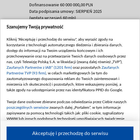
Dofinansowanie 60 000 000,00 PLN
Data podpisania umowy: SIERPIEŃ 2025
(wpłata wrzesień 60 mln)
Szanujemy Twoją prywatność
Dofinansowanie 635 783 051,21 PLN
Data podpisania umowy: WRZESIEŃ 2025
Kliknij "Akceptuję i przechodzę do serwisu", aby wyrazić zgody na
(wpłata wrzesień 100 mln, październik 350
korzystanie z technologii automatycznego śledzenia i zbierania danych,
mln, listopad 265 mln)
dostęp do informacji na Twoim urządzeniu końcowym i ich
przechowywanie oraz na przetwarzanie Twoich danych osobowych przez
Dofinansowanie 48 862 000,00 PLN
nas, czyli Telewizję Polską S.A. w likwidacji (zwaną dalej również „TVP”),
Data podpisania umowy: GRUDZIEŃ 2025
Zaufanych Partnerów z IAB* (1201 firm)
oraz pozostałych
Zaufanych
(wpłata grudzień 60,548 mln)
Partnerów TVP (93 firm)
, w celach marketingowych (w tym do
zautomatyzowanego dopasowania reklam do Twoich zainteresowań i
Dofinansowanie 900 000 000,00 PLN
mierzenia ich skuteczności) i pozostałych, które wskazujemy poniżej, a
Data podpisania umowy: LUTY 2026 (wpłata
także zgody na udostępnianie przez nas identyfikatora PPID do Google.
26 lutego 80 mln, 4 marca 370 mln,
8
kwiecień 180 mln, 7 maja 180 mln, 8
Twoje dane osobowe zbierane podczas odwiedzania przez Ciebie naszych
czerwca 90 mln)
poszczególnych serwisów
zwanych dalej „Portalem”, w tym informacje
zapisywane za pomocą technologii takich jak: pliki cookie, sygnalizatory
Dofinansowanie 250 000 000,00 PLN
WWW lub innych podobnych technologii umożliwiających świadczenie
Data podpisania umowy LIPIEC 2026 (wpłata
dopasowanych i bezpiecznych usług, personalizację treści oraz reklam,
udostępnianie funkcji mediów społecznościowych oraz analizowanie ruchu
4 sierpnia 250 mln
Akceptuję i przechodzę do serwisu
w Internecie.