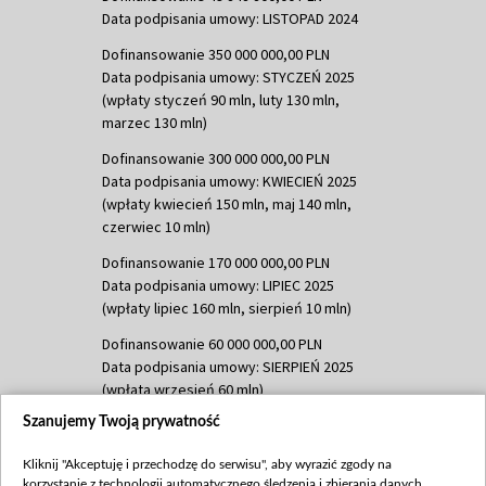
Data podpisania umowy: LISTOPAD 2024
Dofinansowanie 350 000 000,00 PLN
Data podpisania umowy: STYCZEŃ 2025
(wpłaty styczeń 90 mln, luty 130 mln,
marzec 130 mln)
Dofinansowanie 300 000 000,00 PLN
Data podpisania umowy: KWIECIEŃ 2025
(wpłaty kwiecień 150 mln, maj 140 mln,
czerwiec 10 mln)
Dofinansowanie 170 000 000,00 PLN
Data podpisania umowy: LIPIEC 2025
(wpłaty lipiec 160 mln, sierpień 10 mln)
Dofinansowanie 60 000 000,00 PLN
Data podpisania umowy: SIERPIEŃ 2025
(wpłata wrzesień 60 mln)
Szanujemy Twoją prywatność
Dofinansowanie 635 783 051,21 PLN
Data podpisania umowy: WRZESIEŃ 2025
Kliknij "Akceptuję i przechodzę do serwisu", aby wyrazić zgody na
(wpłata wrzesień 100 mln, październik 350
korzystanie z technologii automatycznego śledzenia i zbierania danych,