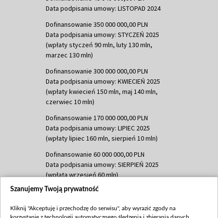
Data podpisania umowy: LISTOPAD 2024
Dofinansowanie 350 000 000,00 PLN
Data podpisania umowy: STYCZEŃ 2025
(wpłaty styczeń 90 mln, luty 130 mln,
marzec 130 mln)
Dofinansowanie 300 000 000,00 PLN
Data podpisania umowy: KWIECIEŃ 2025
(wpłaty kwiecień 150 mln, maj 140 mln,
czerwiec 10 mln)
Dofinansowanie 170 000 000,00 PLN
Data podpisania umowy: LIPIEC 2025
(wpłaty lipiec 160 mln, sierpień 10 mln)
Dofinansowanie 60 000 000,00 PLN
Data podpisania umowy: SIERPIEŃ 2025
(wpłata wrzesień 60 mln)
Szanujemy Twoją prywatność
Dofinansowanie 635 783 051,21 PLN
Data podpisania umowy: WRZESIEŃ 2025
Kliknij "Akceptuję i przechodzę do serwisu", aby wyrazić zgody na
(wpłata wrzesień 100 mln, październik 350
korzystanie z technologii automatycznego śledzenia i zbierania danych,