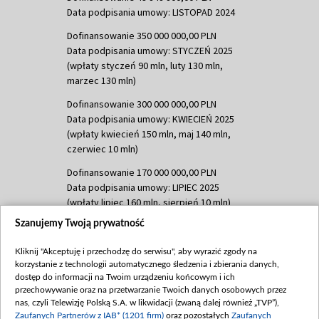
Data podpisania umowy: LISTOPAD 2024
Dofinansowanie 350 000 000,00 PLN
Data podpisania umowy: STYCZEŃ 2025
(wpłaty styczeń 90 mln, luty 130 mln,
marzec 130 mln)
Dofinansowanie 300 000 000,00 PLN
Data podpisania umowy: KWIECIEŃ 2025
(wpłaty kwiecień 150 mln, maj 140 mln,
czerwiec 10 mln)
Dofinansowanie 170 000 000,00 PLN
Data podpisania umowy: LIPIEC 2025
(wpłaty lipiec 160 mln, sierpień 10 mln)
Szanujemy Twoją prywatność
Dofinansowanie 60 000 000,00 PLN
Data podpisania umowy: SIERPIEŃ 2025
Kliknij "Akceptuję i przechodzę do serwisu", aby wyrazić zgody na
(wpłata wrzesień 60 mln)
korzystanie z technologii automatycznego śledzenia i zbierania danych,
Dofinansowanie 635 783 051,21 PLN
dostęp do informacji na Twoim urządzeniu końcowym i ich
przechowywanie oraz na przetwarzanie Twoich danych osobowych przez
Data podpisania umowy: WRZESIEŃ 2025
nas, czyli Telewizję Polską S.A. w likwidacji (zwaną dalej również „TVP”),
(wpłata wrzesień 100 mln, październik 350
Zaufanych Partnerów z IAB* (1201 firm)
oraz pozostałych
Zaufanych