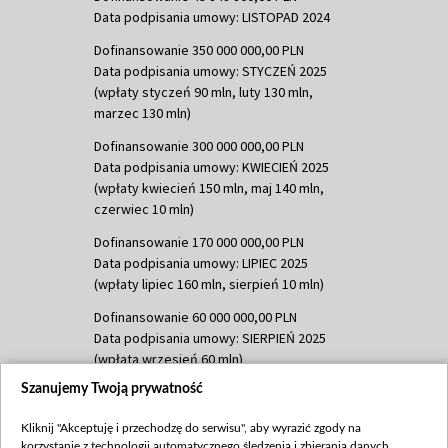
Data podpisania umowy: LISTOPAD 2024
Dofinansowanie 350 000 000,00 PLN
Data podpisania umowy: STYCZEŃ 2025
(wpłaty styczeń 90 mln, luty 130 mln,
marzec 130 mln)
Dofinansowanie 300 000 000,00 PLN
Data podpisania umowy: KWIECIEŃ 2025
(wpłaty kwiecień 150 mln, maj 140 mln,
czerwiec 10 mln)
Dofinansowanie 170 000 000,00 PLN
Data podpisania umowy: LIPIEC 2025
(wpłaty lipiec 160 mln, sierpień 10 mln)
Dofinansowanie 60 000 000,00 PLN
Data podpisania umowy: SIERPIEŃ 2025
(wpłata wrzesień 60 mln)
Szanujemy Twoją prywatność
Dofinansowanie 635 783 051,21 PLN
Data podpisania umowy: WRZESIEŃ 2025
Kliknij "Akceptuję i przechodzę do serwisu", aby wyrazić zgody na
(wpłata wrzesień 100 mln, październik 350
korzystanie z technologii automatycznego śledzenia i zbierania danych,