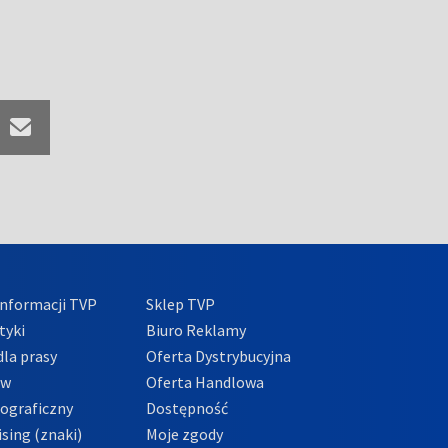
nformacji TVP
Sklep TVP
tyki
Biuro Reklamy
la prasy
Oferta Dystrybucyjna
ów
Oferta Handlowa
tograficzny
Dostępność
sing (znaki)
Moje zgody