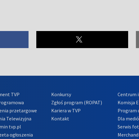
ment TVP
Konkursy
Centrum i
Programowa
Zgłoś program (ROPAT)
Komisja E
enia przetargowe
Kariera w TVP
Program d
ia Telewizyjna
Kontakt
Dla medi
min tvp.pl
Serwis fo
zeta ogłoszenia
Merchandi