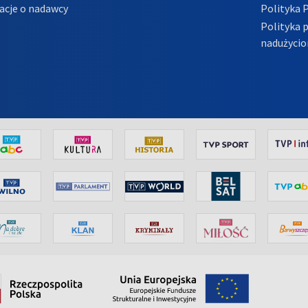
acje o nadawcy
Polityka 
Polityka 
nadużycio