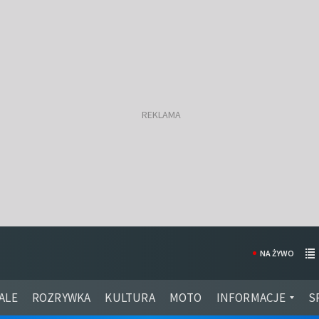
NA ŻYWO
ALE
ROZRYWKA
KULTURA
MOTO
INFORMACJE
S