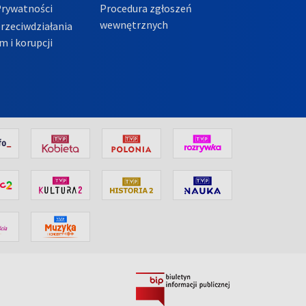
Prywatności
Procedura zgłoszeń
wewnętrznych
przeciwdziałania
m i korupcji