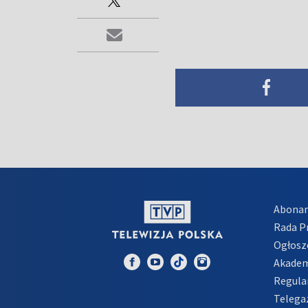
Abona
Rada 
Ogłosz
Akadem
Regula
Telega