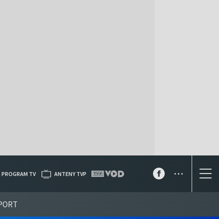
...
PROGRAM TV
ANTENY TVP
PORT