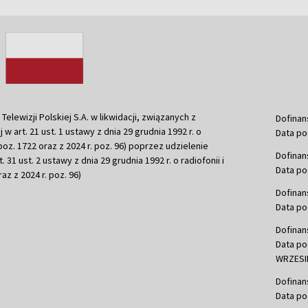
ewizji Polskiej S.A. w likwidacji, związanych z
Dofinan
j w art. 21 ust. 1 ustawy z dnia 29 grudnia 1992 r. o
Data po
r. poz. 1722 oraz z 2024 r. poz. 96) poprzez udzielenie
Dofinan
 31 ust. 2 ustawy z dnia 29 grudnia 1992 r. o radiofonii i
Data po
raz z 2024 r. poz. 96)
Dofinan
Data po
Dofinan
Data po
WRZESIE
Dofinan
Data po