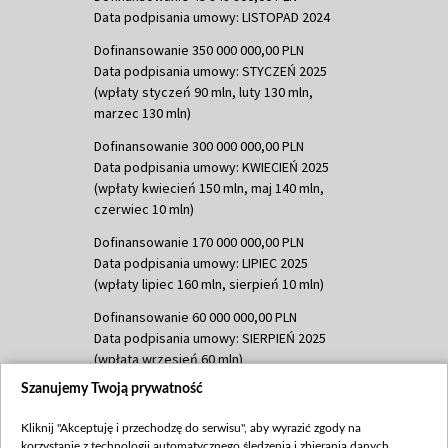
Data podpisania umowy: LISTOPAD 2024
Dofinansowanie 350 000 000,00 PLN
Data podpisania umowy: STYCZEŃ 2025
(wpłaty styczeń 90 mln, luty 130 mln,
marzec 130 mln)
Dofinansowanie 300 000 000,00 PLN
Data podpisania umowy: KWIECIEŃ 2025
(wpłaty kwiecień 150 mln, maj 140 mln,
czerwiec 10 mln)
Dofinansowanie 170 000 000,00 PLN
Data podpisania umowy: LIPIEC 2025
(wpłaty lipiec 160 mln, sierpień 10 mln)
Dofinansowanie 60 000 000,00 PLN
Data podpisania umowy: SIERPIEŃ 2025
(wpłata wrzesień 60 mln)
Szanujemy Twoją prywatność
Dofinansowanie 635 783 051,21 PLN
Data podpisania umowy: WRZESIEŃ 2025
Kliknij "Akceptuję i przechodzę do serwisu", aby wyrazić zgody na
(wpłata wrzesień 100 mln, październik 350
korzystanie z technologii automatycznego śledzenia i zbierania danych,