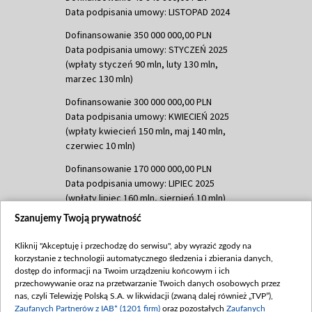
Data podpisania umowy: LISTOPAD 2024
Dofinansowanie 350 000 000,00 PLN
Data podpisania umowy: STYCZEŃ 2025
(wpłaty styczeń 90 mln, luty 130 mln,
marzec 130 mln)
Dofinansowanie 300 000 000,00 PLN
Data podpisania umowy: KWIECIEŃ 2025
(wpłaty kwiecień 150 mln, maj 140 mln,
czerwiec 10 mln)
Dofinansowanie 170 000 000,00 PLN
Data podpisania umowy: LIPIEC 2025
(wpłaty lipiec 160 mln, sierpień 10 mln)
Szanujemy Twoją prywatność
Dofinansowanie 60 000 000,00 PLN
Data podpisania umowy: SIERPIEŃ 2025
Kliknij "Akceptuję i przechodzę do serwisu", aby wyrazić zgody na
(wpłata wrzesień 60 mln)
korzystanie z technologii automatycznego śledzenia i zbierania danych,
Dofinansowanie 635 783 051,21 PLN
dostęp do informacji na Twoim urządzeniu końcowym i ich
przechowywanie oraz na przetwarzanie Twoich danych osobowych przez
Data podpisania umowy: WRZESIEŃ 2025
nas, czyli Telewizję Polską S.A. w likwidacji (zwaną dalej również „TVP”),
(wpłata wrzesień 100 mln, październik 350
Zaufanych Partnerów z IAB* (1201 firm)
oraz pozostałych
Zaufanych