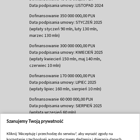
Data podpisania umowy: LISTOPAD 2024
Dofinansowanie 350 000 000,00 PLN
Data podpisania umowy: STYCZEŃ 2025
(wpłaty styczeń 90 mln, luty 130 mln,
marzec 130 mln)
Dofinansowanie 300 000 000,00 PLN
Data podpisania umowy: KWIECIEŃ 2025
(wpłaty kwiecień 150 mln, maj 140 mln,
czerwiec 10 mln)
Dofinansowanie 170 000 000,00 PLN
Data podpisania umowy: LIPIEC 2025
(wpłaty lipiec 160 mln, sierpień 10 mln)
Dofinansowanie 60 000 000,00 PLN
Data podpisania umowy: SIERPIEŃ 2025
(wpłata wrzesień 60 mln)
Szanujemy Twoją prywatność
Dofinansowanie 635 783 051,21 PLN
Data podpisania umowy: WRZESIEŃ 2025
Kliknij "Akceptuję i przechodzę do serwisu", aby wyrazić zgody na
(wpłata wrzesień 100 mln, październik 350
korzystanie z technologii automatycznego śledzenia i zbierania danych,