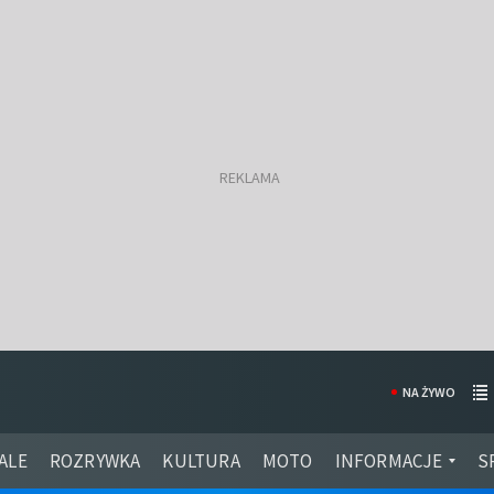
NA ŻYWO
ALE
ROZRYWKA
KULTURA
MOTO
INFORMACJE
S