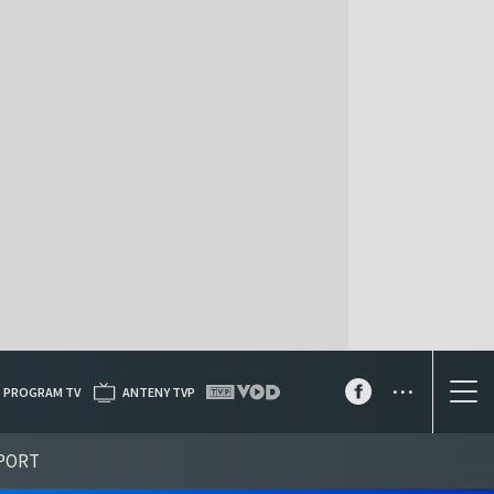
...
PROGRAM TV
ANTENY TVP
PORT