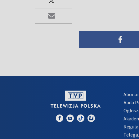
Abona
Rada 
Ogłosz
Akadem
Regula
Telega