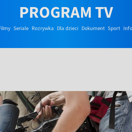
PROGRAM TV
Filmy
Seriale
Rozrywka
Dla dzieci
Dokument
Sport
Inf