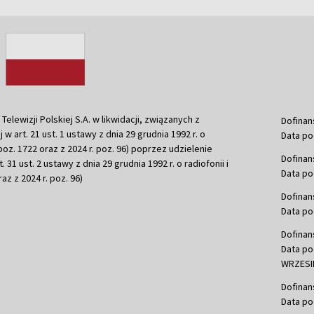
ewizji Polskiej S.A. w likwidacji, związanych z
Dofinan
j w art. 21 ust. 1 ustawy z dnia 29 grudnia 1992 r. o
Data po
r. poz. 1722 oraz z 2024 r. poz. 96) poprzez udzielenie
Dofinan
 31 ust. 2 ustawy z dnia 29 grudnia 1992 r. o radiofonii i
Data po
raz z 2024 r. poz. 96)
Dofinan
Data po
Dofinan
Data po
WRZESIE
Dofinan
Data po