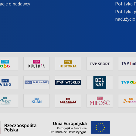
acje o nadawcy
Polityka 
Polityka 
nadużycio