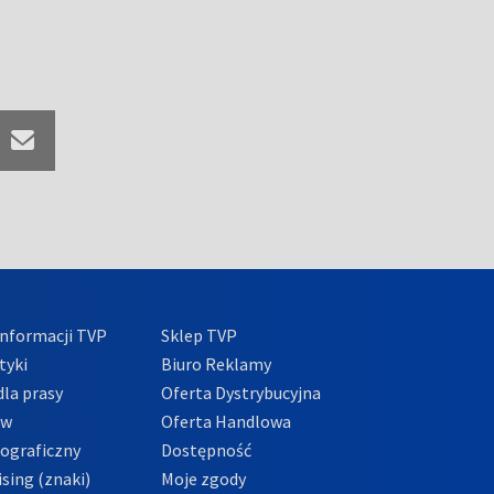
nformacji TVP
Sklep TVP
tyki
Biuro Reklamy
la prasy
Oferta Dystrybucyjna
ów
Oferta Handlowa
tograficzny
Dostępność
sing (znaki)
Moje zgody