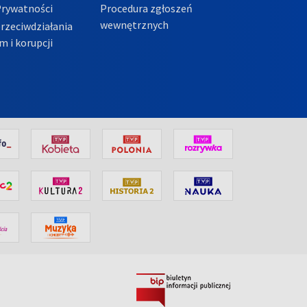
Prywatności
Procedura zgłoszeń
wewnętrznych
przeciwdziałania
m i korupcji