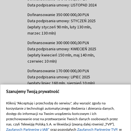
Data podpisania umowy: LISTOPAD 2024
Dofinansowanie 350 000 000,00 PLN
Data podpisania umowy: STYCZEŃ 2025
(wpłaty styczeń 90 mln, luty 130 mln,
marzec 130 mln)
Dofinansowanie 300 000 000,00 PLN
Data podpisania umowy: KWIECIEŃ 2025
(wpłaty kwiecień 150 mln, maj 140 mln,
czerwiec 10 mln)
Dofinansowanie 170 000 000,00 PLN
Data podpisania umowy: LIPIEC 2025
(wpłaty lipiec 160 mln, sierpień 10 mln)
Szanujemy Twoją prywatność
Dofinansowanie 60 000 000,00 PLN
Data podpisania umowy: SIERPIEŃ 2025
Kliknij "Akceptuję i przechodzę do serwisu", aby wyrazić zgody na
(wpłata wrzesień 60 mln)
korzystanie z technologii automatycznego śledzenia i zbierania danych,
Dofinansowanie 635 783 051,21 PLN
dostęp do informacji na Twoim urządzeniu końcowym i ich
przechowywanie oraz na przetwarzanie Twoich danych osobowych przez
Data podpisania umowy: WRZESIEŃ 2025
nas, czyli Telewizję Polską S.A. w likwidacji (zwaną dalej również „TVP”),
(wpłata wrzesień 100 mln, październik 350
Zaufanych Partnerów z IAB*
oraz pozostałych
Zaufanych Partnerów TVP
, w