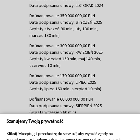
Data podpisania umowy: LISTOPAD 2024
Dofinansowanie 350 000 000,00 PLN
Data podpisania umowy: STYCZEŃ 2025
(wpłaty styczeń 90 mln, luty 130 mln,
marzec 130 mln)
Dofinansowanie 300 000 000,00 PLN
Data podpisania umowy: KWIECIEŃ 2025
(wpłaty kwiecień 150 mln, maj 140 mln,
czerwiec 10 mln)
Dofinansowanie 170 000 000,00 PLN
Data podpisania umowy: LIPIEC 2025
(wpłaty lipiec 160 mln, sierpień 10 mln)
Dofinansowanie 60 000 000,00 PLN
Data podpisania umowy: SIERPIEŃ 2025
(wpłata wrzesień 60 mln)
Szanujemy Twoją prywatność
Dofinansowanie 635 783 051,21 PLN
Data podpisania umowy: WRZESIEŃ 2025
Kliknij "Akceptuję i przechodzę do serwisu", aby wyrazić zgody na
(wpłata wrzesień 100 mln, październik 350
korzystanie z technologii automatycznego śledzenia i zbierania danych,