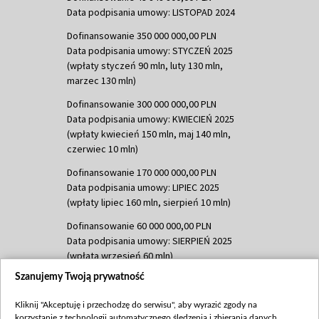
Data podpisania umowy: LISTOPAD 2024
Dofinansowanie 350 000 000,00 PLN
Data podpisania umowy: STYCZEŃ 2025
(wpłaty styczeń 90 mln, luty 130 mln,
marzec 130 mln)
Dofinansowanie 300 000 000,00 PLN
Data podpisania umowy: KWIECIEŃ 2025
(wpłaty kwiecień 150 mln, maj 140 mln,
czerwiec 10 mln)
Dofinansowanie 170 000 000,00 PLN
Data podpisania umowy: LIPIEC 2025
(wpłaty lipiec 160 mln, sierpień 10 mln)
Dofinansowanie 60 000 000,00 PLN
Data podpisania umowy: SIERPIEŃ 2025
(wpłata wrzesień 60 mln)
Szanujemy Twoją prywatność
Dofinansowanie 635 783 051,21 PLN
Data podpisania umowy: WRZESIEŃ 2025
Kliknij "Akceptuję i przechodzę do serwisu", aby wyrazić zgody na
(wpłata wrzesień 100 mln, październik 350
korzystanie z technologii automatycznego śledzenia i zbierania danych,