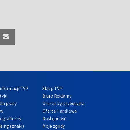
nformacji TVP
Sklep TVP
tyki
Biuro Reklamy
la prasy
Oferta Dystrybucyjna
ów
Oferta Handlowa
tograficzny
Dostępność
sing (znaki)
Moje zgody