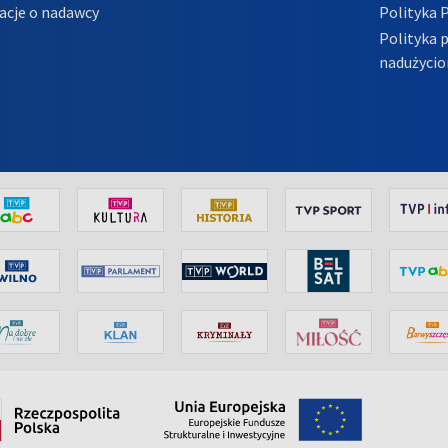
acje o nadawcy
Polityka 
Polityka 
nadużycio