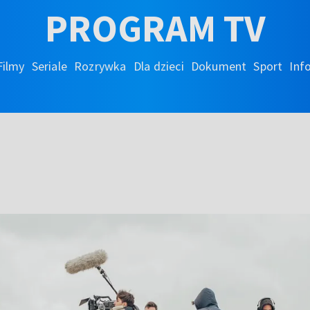
PROGRAM TV
Filmy
Seriale
Rozrywka
Dla dzieci
Dokument
Sport
Inf