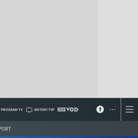
...
PROGRAM TV
ANTENY TVP
PORT