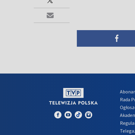
Abona
Rada 
Ogłosz
Akadem
Regula
Telega