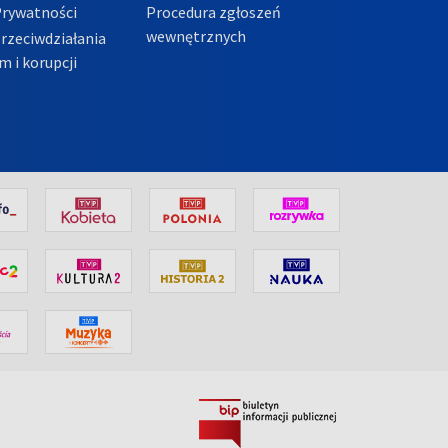
Prywatności
Procedura zgłoszeń
wewnętrznych
przeciwdziałania
m i korupcji