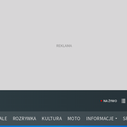
NA ŻYWO
ALE
ROZRYWKA
KULTURA
MOTO
INFORMACJE
S