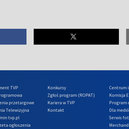
ment TVP
Konkursy
Centrum i
Programowa
Zgłoś program (ROPAT)
Komisja E
enia przetargowe
Kariera w TVP
Program d
ia Telewizyjna
Kontakt
Dla medi
min tvp.pl
Serwis fo
zeta ogłoszenia
Merchandi