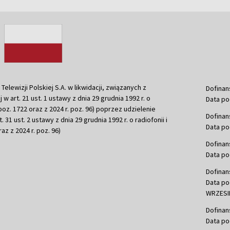
ewizji Polskiej S.A. w likwidacji, związanych z
Dofinan
j w art. 21 ust. 1 ustawy z dnia 29 grudnia 1992 r. o
Data po
r. poz. 1722 oraz z 2024 r. poz. 96) poprzez udzielenie
Dofinan
 31 ust. 2 ustawy z dnia 29 grudnia 1992 r. o radiofonii i
Data po
raz z 2024 r. poz. 96)
Dofinan
Data po
Dofinan
Data po
WRZESIE
Dofinan
Data po