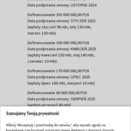
Data podpisania umowy: LISTOPAD 2024
Dofinansowanie 350 000 000,00 PLN
Data podpisania umowy: STYCZEŃ 2025
(wpłaty styczeń 90 mln, luty 130 mln,
marzec 130 mln)
Dofinansowanie 300 000 000,00 PLN
Data podpisania umowy: KWIECIEŃ 2025
(wpłaty kwiecień 150 mln, maj 140 mln,
czerwiec 10 mln)
Dofinansowanie 170 000 000,00 PLN
Data podpisania umowy: LIPIEC 2025
(wpłaty lipiec 160 mln, sierpień 10 mln)
Dofinansowanie 60 000 000,00 PLN
Data podpisania umowy: SIERPIEŃ 2025
(wpłata wrzesień 60 mln)
Szanujemy Twoją prywatność
Dofinansowanie 635 783 051,21 PLN
Data podpisania umowy: WRZESIEŃ 2025
Kliknij "Akceptuję i przechodzę do serwisu", aby wyrazić zgody na
(wpłata wrzesień 100 mln, październik 350
korzystanie z technologii automatycznego śledzenia i zbierania danych,