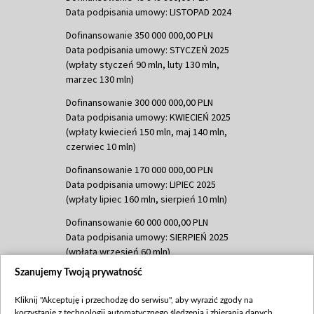
Data podpisania umowy: LISTOPAD 2024
Dofinansowanie 350 000 000,00 PLN
Data podpisania umowy: STYCZEŃ 2025
(wpłaty styczeń 90 mln, luty 130 mln,
marzec 130 mln)
Dofinansowanie 300 000 000,00 PLN
Data podpisania umowy: KWIECIEŃ 2025
(wpłaty kwiecień 150 mln, maj 140 mln,
czerwiec 10 mln)
Dofinansowanie 170 000 000,00 PLN
Data podpisania umowy: LIPIEC 2025
(wpłaty lipiec 160 mln, sierpień 10 mln)
Dofinansowanie 60 000 000,00 PLN
Data podpisania umowy: SIERPIEŃ 2025
(wpłata wrzesień 60 mln)
Szanujemy Twoją prywatność
Dofinansowanie 635 783 051,21 PLN
Data podpisania umowy: WRZESIEŃ 2025
Kliknij "Akceptuję i przechodzę do serwisu", aby wyrazić zgody na
(wpłata wrzesień 100 mln, październik 350
korzystanie z technologii automatycznego śledzenia i zbierania danych,