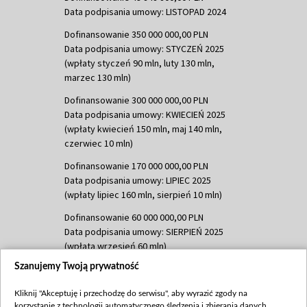
Data podpisania umowy: LISTOPAD 2024
Dofinansowanie 350 000 000,00 PLN
Data podpisania umowy: STYCZEŃ 2025
(wpłaty styczeń 90 mln, luty 130 mln,
marzec 130 mln)
Dofinansowanie 300 000 000,00 PLN
Data podpisania umowy: KWIECIEŃ 2025
(wpłaty kwiecień 150 mln, maj 140 mln,
czerwiec 10 mln)
Dofinansowanie 170 000 000,00 PLN
Data podpisania umowy: LIPIEC 2025
(wpłaty lipiec 160 mln, sierpień 10 mln)
Dofinansowanie 60 000 000,00 PLN
Data podpisania umowy: SIERPIEŃ 2025
(wpłata wrzesień 60 mln)
Szanujemy Twoją prywatność
Dofinansowanie 635 783 051,21 PLN
Data podpisania umowy: WRZESIEŃ 2025
Kliknij "Akceptuję i przechodzę do serwisu", aby wyrazić zgody na
(wpłata wrzesień 100 mln, październik 350
korzystanie z technologii automatycznego śledzenia i zbierania danych,