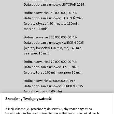
Data podpisania umowy: LISTOPAD 2024
Dofinansowanie 350 000 000,00 PLN
Data podpisania umowy: STYCZEŃ 2025
(wpłaty styczeń 90 mln, luty 130 mln,
marzec 130 mln)
Dofinansowanie 300 000 000,00 PLN
Data podpisania umowy: KWIECIEŃ 2025
(wpłaty kwiecień 150 mln, maj 140 mln,
czerwiec 10 mln)
Dofinansowanie 170 000 000,00 PLN
Data podpisania umowy: LIPIEC 2025
(wpłaty lipiec 160 mln, sierpień 10 mln)
Dofinansowanie 60 000 000,00 PLN
Data podpisania umowy: SIERPIEŃ 2025
(wpłata wrzesień 60 mln)
Szanujemy Twoją prywatność
Dofinansowanie 635 783 051,21 PLN
Data podpisania umowy: WRZESIEŃ 2025
Kliknij "Akceptuję i przechodzę do serwisu", aby wyrazić zgody na
(wpłata wrzesień 100 mln, październik 350
korzystanie z technologii automatycznego śledzenia i zbierania danych,