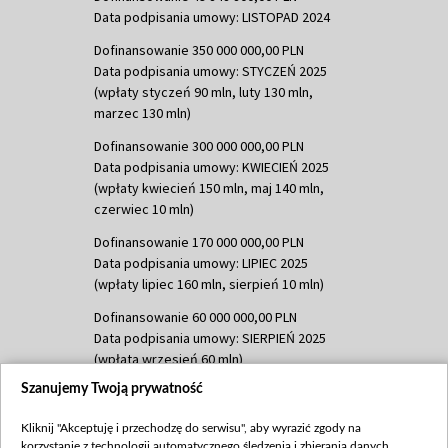
Data podpisania umowy: LISTOPAD 2024
Dofinansowanie 350 000 000,00 PLN
Data podpisania umowy: STYCZEŃ 2025
(wpłaty styczeń 90 mln, luty 130 mln,
marzec 130 mln)
Dofinansowanie 300 000 000,00 PLN
Data podpisania umowy: KWIECIEŃ 2025
(wpłaty kwiecień 150 mln, maj 140 mln,
czerwiec 10 mln)
Dofinansowanie 170 000 000,00 PLN
Data podpisania umowy: LIPIEC 2025
(wpłaty lipiec 160 mln, sierpień 10 mln)
Dofinansowanie 60 000 000,00 PLN
Data podpisania umowy: SIERPIEŃ 2025
(wpłata wrzesień 60 mln)
Szanujemy Twoją prywatność
Dofinansowanie 635 783 051,21 PLN
Data podpisania umowy: WRZESIEŃ 2025
Kliknij "Akceptuję i przechodzę do serwisu", aby wyrazić zgody na
(wpłata wrzesień 100 mln, październik 350
korzystanie z technologii automatycznego śledzenia i zbierania danych,