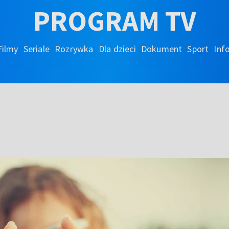
PROGRAM TV
Filmy
Seriale
Rozrywka
Dla dzieci
Dokument
Sport
Inf