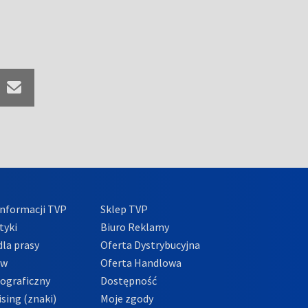
nformacji TVP
Sklep TVP
tyki
Biuro Reklamy
la prasy
Oferta Dystrybucyjna
ów
Oferta Handlowa
tograficzny
Dostępność
sing (znaki)
Moje zgody