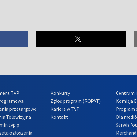
ment TVP
Konkursy
Centrum i
Programowa
Zgłoś program (ROPAT)
Komisja E
enia przetargowe
Kariera w TVP
Program d
ia Telewizyjna
Kontakt
Dla medi
min tvp.pl
Serwis fo
zeta ogłoszenia
Merchandi