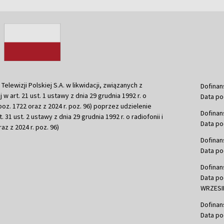
ewizji Polskiej S.A. w likwidacji, związanych z
Dofinan
j w art. 21 ust. 1 ustawy z dnia 29 grudnia 1992 r. o
Data po
r. poz. 1722 oraz z 2024 r. poz. 96) poprzez udzielenie
Dofinan
 31 ust. 2 ustawy z dnia 29 grudnia 1992 r. o radiofonii i
Data po
raz z 2024 r. poz. 96)
Dofinan
Data po
Dofinan
Data po
WRZESIE
Dofinan
Data po