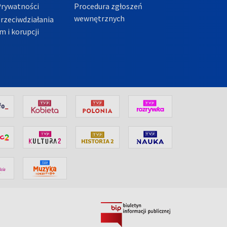
Prywatności
Procedura zgłoszeń
wewnętrznych
przeciwdziałania
m i korupcji