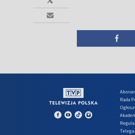
Abona
Rada 
Ogłosz
Akadem
Regula
Telega