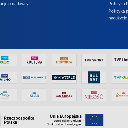
acje o nadawcy
Polityka 
Polityka 
nadużycio