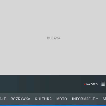
NA ŻYWO
ALE
ROZRYWKA
KULTURA
MOTO
INFORMACJE
S