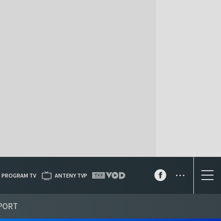
...
PROGRAM TV
ANTENY TVP
PORT