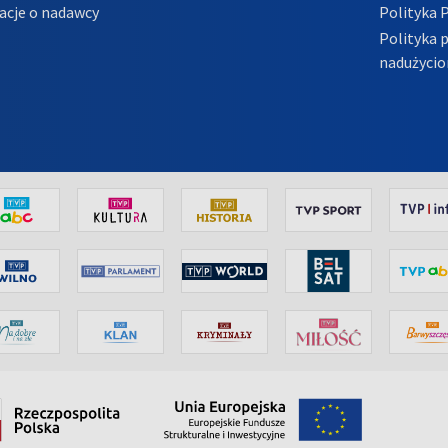
acje o nadawcy
Polityka 
Polityka 
nadużycio