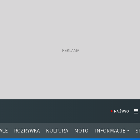
NA ŻYWO
ALE
ROZRYWKA
KULTURA
MOTO
INFORMACJE
S