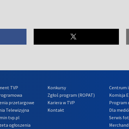
ment TVP
Konkursy
Centrum i
Programowa
Zgłoś program (ROPAT)
Komisja E
enia przetargowe
Kariera w TVP
Program d
ia Telewizyjna
Kontakt
Dla medi
min tvp.pl
Serwis fo
zeta ogłoszenia
Merchandi