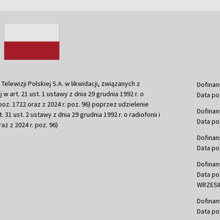
ewizji Polskiej S.A. w likwidacji, związanych z
Dofinan
j w art. 21 ust. 1 ustawy z dnia 29 grudnia 1992 r. o
Data po
r. poz. 1722 oraz z 2024 r. poz. 96) poprzez udzielenie
Dofinan
 31 ust. 2 ustawy z dnia 29 grudnia 1992 r. o radiofonii i
Data po
raz z 2024 r. poz. 96)
Dofinan
Data po
Dofinan
Data po
WRZESIE
Dofinan
Data po