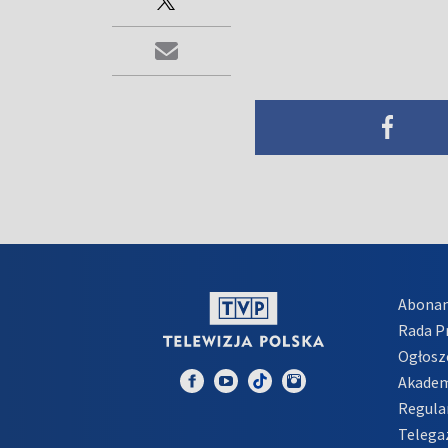
Abona
Rada 
Ogłosz
Akadem
Regula
Telega