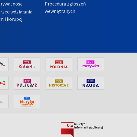
Prywatności
Procedura zgłoszeń
wewnętrznych
przeciwdziałania
m i korupcji