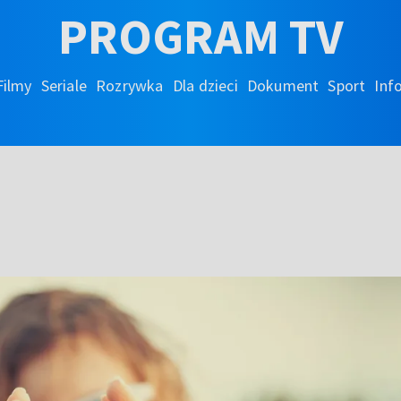
PROGRAM TV
Filmy
Seriale
Rozrywka
Dla dzieci
Dokument
Sport
Inf