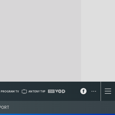
...
PROGRAM TV
ANTENY TVP
PORT