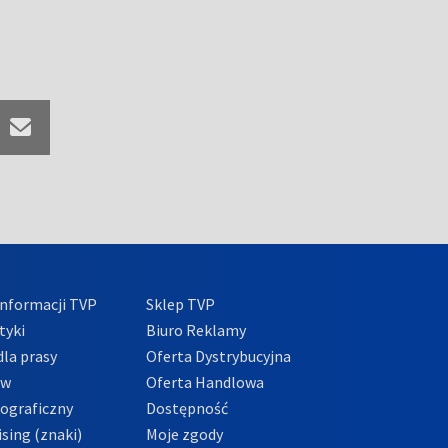
nformacji TVP
Sklep TVP
tyki
Biuro Reklamy
la prasy
Oferta Dystrybucyjna
ów
Oferta Handlowa
tograficzny
Dostępność
sing (znaki)
Moje zgody