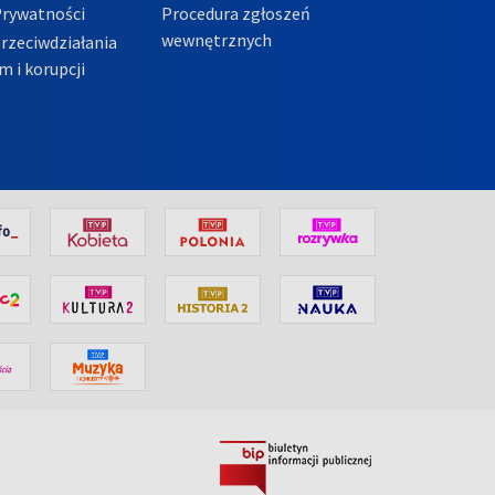
Prywatności
Procedura zgłoszeń
wewnętrznych
przeciwdziałania
m i korupcji