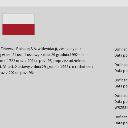
ewizji Polskiej S.A. w likwidacji, związanych z
Dofinan
j w art. 21 ust. 1 ustawy z dnia 29 grudnia 1992 r. o
Data po
r. poz. 1722 oraz z 2024 r. poz. 96) poprzez udzielenie
Dofinan
 31 ust. 2 ustawy z dnia 29 grudnia 1992 r. o radiofonii i
Data po
raz z 2024 r. poz. 96)
Dofinan
Data po
Dofinan
Data po
WRZESIE
Dofinan
Data po