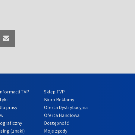
nformacji TVP
Sklep TVP
tyki
Biuro Reklamy
la prasy
Oferta Dystrybucyjna
ów
Oferta Handlowa
tograficzny
Dostępność
sing (znaki)
Moje zgody