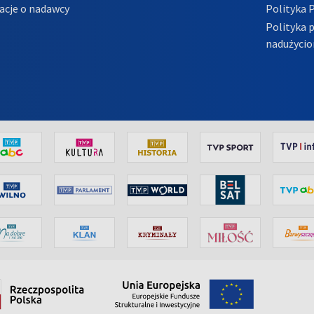
acje o nadawcy
Polityka 
Polityka 
nadużycio