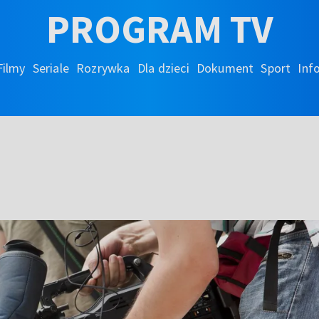
PROGRAM TV
Filmy
Seriale
Rozrywka
Dla dzieci
Dokument
Sport
Inf