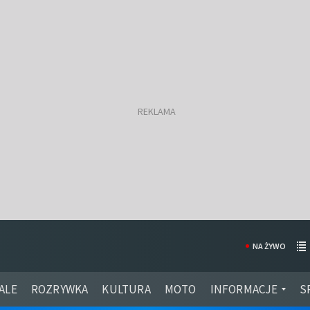
NA ŻYWO
ALE
ROZRYWKA
KULTURA
MOTO
INFORMACJE
S