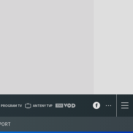
...
PROGRAM TV
ANTENY TVP
PORT