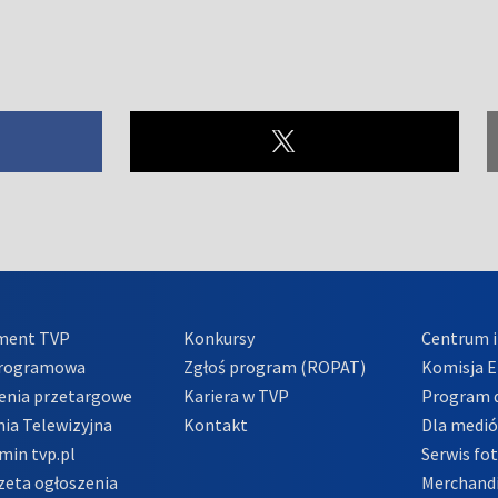
ment TVP
Konkursy
Centrum i
Programowa
Zgłoś program (ROPAT)
Komisja E
enia przetargowe
Kariera w TVP
Program d
ia Telewizyjna
Kontakt
Dla medi
min tvp.pl
Serwis fo
zeta ogłoszenia
Merchandi