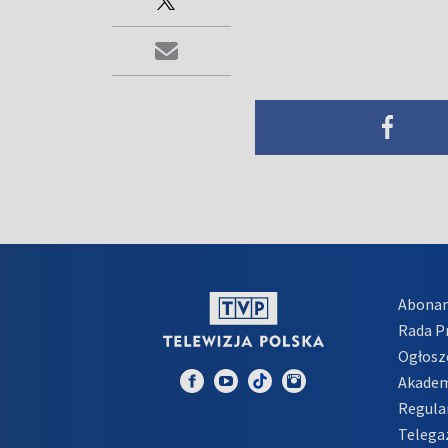
Abona
Rada 
Ogłosz
Akadem
Regula
Telega