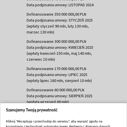
Data podpisania umowy: LISTOPAD 2024
Dofinansowanie 350 000 000,00 PLN
Data podpisania umowy: STYCZEŃ 2025
(wpłaty styczeń 90 mln, luty 130 mln,
marzec 130 mln)
Dofinansowanie 300 000 000,00 PLN
Data podpisania umowy: KWIECIEŃ 2025
(wpłaty kwiecień 150 mln, maj 140 mln,
czerwiec 10 mln)
Dofinansowanie 170 000 000,00 PLN
Data podpisania umowy: LIPIEC 2025
(wpłaty lipiec 160 mln, sierpień 10 mln)
Dofinansowanie 60 000 000,00 PLN
Data podpisania umowy: SIERPIEŃ 2025
(wpłata wrzesień 60 mln)
Szanujemy Twoją prywatność
Dofinansowanie 635 783 051,21 PLN
Data podpisania umowy: WRZESIEŃ 2025
Kliknij "Akceptuję i przechodzę do serwisu", aby wyrazić zgody na
(wpłata wrzesień 100 mln, październik 350
korzystanie z technologii automatycznego śledzenia i zbierania danych,