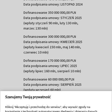
Data podpisania umowy: LISTOPAD 2024
Dofinansowanie 350 000 000,00 PLN
Data podpisania umowy: STYCZEŃ 2025
(wpłaty styczeń 90 mln, luty 130 mln,
marzec 130 mln)
Dofinansowanie 300 000 000,00 PLN
Data podpisania umowy: KWIECIEŃ 2025
(wpłaty kwiecień 150 mln, maj 140 mln,
czerwiec 10 mln)
Dofinansowanie 170 000 000,00 PLN
Data podpisania umowy: LIPIEC 2025
(wpłaty lipiec 160 mln, sierpień 10 mln)
Dofinansowanie 60 000 000,00 PLN
Data podpisania umowy: SIERPIEŃ 2025
(wpłata wrzesień 60 mln)
Szanujemy Twoją prywatność
Dofinansowanie 635 783 051,21 PLN
Data podpisania umowy: WRZESIEŃ 2025
Kliknij "Akceptuję i przechodzę do serwisu", aby wyrazić zgody na
(wpłata wrzesień 100 mln, październik 350
korzystanie z technologii automatycznego śledzenia i zbierania danych,