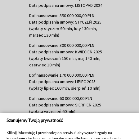
Data podpisania umowy: LISTOPAD 2024
Dofinansowanie 350 000 000,00 PLN
Data podpisania umowy: STYCZEŃ 2025
(wpłaty styczeń 90 mln, luty 130 mln,
marzec 130 mln)
Dofinansowanie 300 000 000,00 PLN
Data podpisania umowy: KWIECIEŃ 2025
(wpłaty kwiecień 150 mln, maj 140 mln,
czerwiec 10 mln)
Dofinansowanie 170 000 000,00 PLN
Data podpisania umowy: LIPIEC 2025
(wpłaty lipiec 160 mln, sierpień 10 mln)
Dofinansowanie 60 000 000,00 PLN
Data podpisania umowy: SIERPIEŃ 2025
(wpłata wrzesień 60 mln)
Szanujemy Twoją prywatność
Dofinansowanie 635 783 051,21 PLN
Data podpisania umowy: WRZESIEŃ 2025
Kliknij "Akceptuję i przechodzę do serwisu", aby wyrazić zgody na
(wpłata wrzesień 100 mln, październik 350
korzystanie z technologii automatycznego śledzenia i zbierania danych,