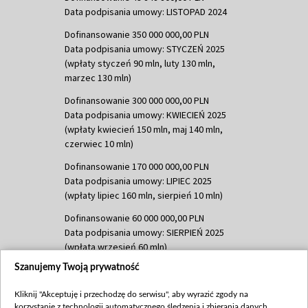
Data podpisania umowy: LISTOPAD 2024
Dofinansowanie 350 000 000,00 PLN
Data podpisania umowy: STYCZEŃ 2025
(wpłaty styczeń 90 mln, luty 130 mln,
marzec 130 mln)
Dofinansowanie 300 000 000,00 PLN
Data podpisania umowy: KWIECIEŃ 2025
(wpłaty kwiecień 150 mln, maj 140 mln,
czerwiec 10 mln)
Dofinansowanie 170 000 000,00 PLN
Data podpisania umowy: LIPIEC 2025
(wpłaty lipiec 160 mln, sierpień 10 mln)
Dofinansowanie 60 000 000,00 PLN
Data podpisania umowy: SIERPIEŃ 2025
(wpłata wrzesień 60 mln)
Szanujemy Twoją prywatność
Dofinansowanie 635 783 051,21 PLN
Data podpisania umowy: WRZESIEŃ 2025
Kliknij "Akceptuję i przechodzę do serwisu", aby wyrazić zgody na
(wpłata wrzesień 100 mln, październik 350
korzystanie z technologii automatycznego śledzenia i zbierania danych,